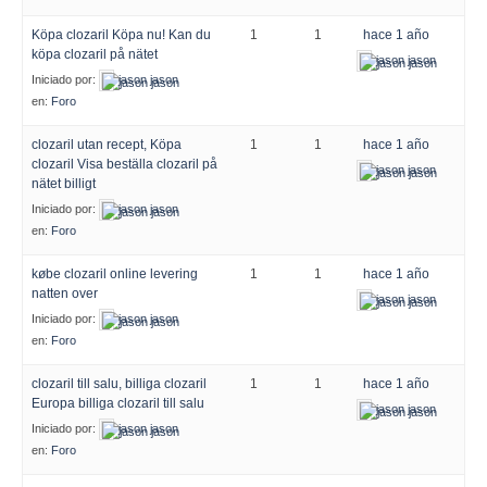
Köpa clozaril Köpa nu! Kan du
1
1
hace 1 año
köpa clozaril på nätet
jason jason
Iniciado por:
jason jason
en:
Foro
clozaril utan recept, Köpa
1
1
hace 1 año
clozaril Visa beställa clozaril på
jason jason
nätet billigt
Iniciado por:
jason jason
en:
Foro
købe clozaril online levering
1
1
hace 1 año
natten over
jason jason
Iniciado por:
jason jason
en:
Foro
clozaril till salu, billiga clozaril
1
1
hace 1 año
Europa billiga clozaril till salu
jason jason
Iniciado por:
jason jason
en:
Foro