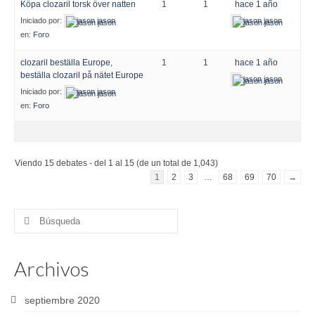
Köpa clozaril torsk över natten
1
1
hace 1 año
Iniciado por:
jason jason
jason jason
en:
Foro
clozaril beställa Europe,
1
1
hace 1 año
beställa clozaril på nätet Europe
jason jason
Iniciado por:
jason jason
en:
Foro
Viendo 15 debates - del 1 al 15 (de un total de 1,043)
1
2
3
…
68
69
70
→
Buscar
por:
Archivos
septiembre 2020