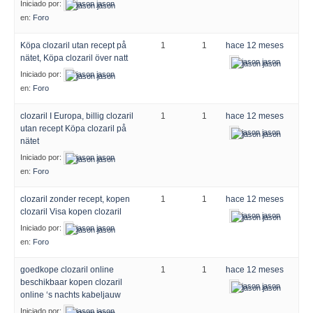
Iniciado por:
jason jason
en:
Foro
Köpa clozaril utan recept på
1
1
hace 12 meses
nätet, Köpa clozaril över natt
jason jason
Iniciado por:
jason jason
en:
Foro
clozaril I Europa, billig clozaril
1
1
hace 12 meses
utan recept Köpa clozaril på
jason jason
nätet
Iniciado por:
jason jason
en:
Foro
clozaril zonder recept, kopen
1
1
hace 12 meses
clozaril Visa kopen clozaril
jason jason
Iniciado por:
jason jason
en:
Foro
goedkope clozaril online
1
1
hace 12 meses
beschikbaar kopen clozaril
jason jason
online ‘s nachts kabeljauw
Iniciado por:
jason jason