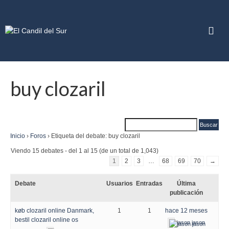
buy clozaril
Inicio
›
Foros
›
Etiqueta del debate: buy clozaril
Viendo 15 debates - del 1 al 15 (de un total de 1,043)
1
2
3
…
68
69
70
→
Debate
Usuarios
Entradas
Última
publicación
køb clozaril online Danmark,
1
1
hace 12 meses
bestil clozaril online os
jason jason