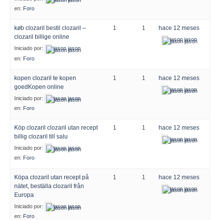
en:
Foro
køb clozaril bestil clozaril –
1
1
hace 12 meses
clozaril billige online
jason jason
Iniciado por:
jason jason
en:
Foro
kopen clozaril te kopen
1
1
hace 12 meses
goedKopen online
jason jason
Iniciado por:
jason jason
en:
Foro
Köp clozaril clozaril utan recept
1
1
hace 12 meses
billig clozaril till salu
jason jason
Iniciado por:
jason jason
en:
Foro
Köpa clozaril utan recept på
1
1
hace 12 meses
nätet, beställa clozaril från
jason jason
Europa
Iniciado por:
jason jason
en:
Foro