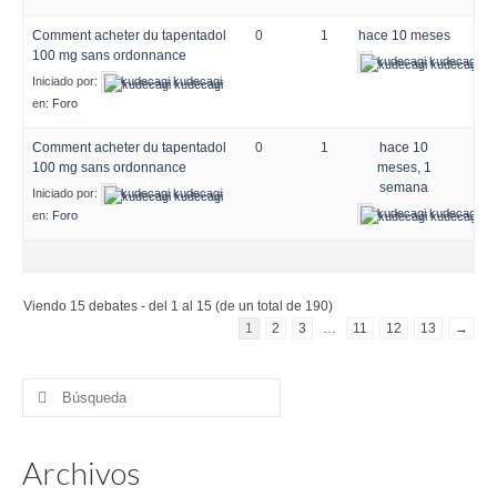
Comment acheter du tapentadol
0
1
hace 10 meses
100 mg sans ordonnance
kudecagi kudecagi
Iniciado por:
kudecagi kudecagi
en:
Foro
Comment acheter du tapentadol
0
1
hace 10
100 mg sans ordonnance
meses, 1
semana
Iniciado por:
kudecagi kudecagi
kudecagi kudecagi
en:
Foro
Viendo 15 debates - del 1 al 15 (de un total de 190)
1
2
3
…
11
12
13
→
Buscar
por:
Archivos