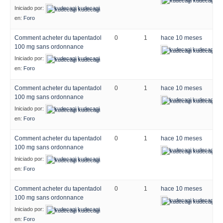
Iniciado por:
kudecagi kudecagi
en:
Foro
Comment acheter du tapentadol
0
1
hace 10 meses
100 mg sans ordonnance
kudecagi kudecagi
Iniciado por:
kudecagi kudecagi
en:
Foro
Comment acheter du tapentadol
0
1
hace 10 meses
100 mg sans ordonnance
kudecagi kudecagi
Iniciado por:
kudecagi kudecagi
en:
Foro
Comment acheter du tapentadol
0
1
hace 10 meses
100 mg sans ordonnance
kudecagi kudecagi
Iniciado por:
kudecagi kudecagi
en:
Foro
Comment acheter du tapentadol
0
1
hace 10 meses
100 mg sans ordonnance
kudecagi kudecagi
Iniciado por:
kudecagi kudecagi
en:
Foro