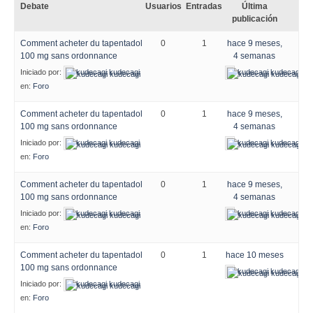
Debate
Usuarios
Entradas
Última
publicación
Comment acheter du tapentadol
0
1
hace 9 meses,
100 mg sans ordonnance
4 semanas
Iniciado por:
kudecagi kudecagi
kudecagi kudecagi
en:
Foro
Comment acheter du tapentadol
0
1
hace 9 meses,
100 mg sans ordonnance
4 semanas
Iniciado por:
kudecagi kudecagi
kudecagi kudecagi
en:
Foro
Comment acheter du tapentadol
0
1
hace 9 meses,
100 mg sans ordonnance
4 semanas
Iniciado por:
kudecagi kudecagi
kudecagi kudecagi
en:
Foro
Comment acheter du tapentadol
0
1
hace 10 meses
100 mg sans ordonnance
kudecagi kudecagi
Iniciado por:
kudecagi kudecagi
en:
Foro