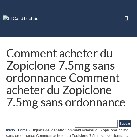
Comment acheter du
Zopiclone 7.5mg sans
ordonnance Comment
acheter du Zopiclone
7.5mg sans ordonnance
Inicio
›
Foros
›
Etiqueta del debate: Comment acheter du Zopiclone 7.5mg
sans ordonnance Comment acheter du Zopiclone 7.5mg sans ordonnance