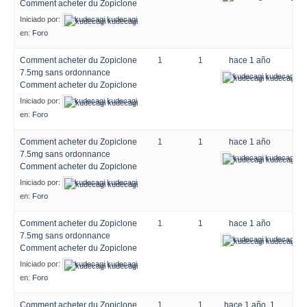
Comment acheter du Zopiclone
Iniciado por:
kudecagi kudecagi
en:
Foro
Comment acheter du Zopiclone
1
1
hace 1 año
7.5mg sans ordonnance
kudecagi kudecagi
Comment acheter du Zopiclone
Iniciado por:
kudecagi kudecagi
en:
Foro
Comment acheter du Zopiclone
1
1
hace 1 año
7.5mg sans ordonnance
kudecagi kudecagi
Comment acheter du Zopiclone
Iniciado por:
kudecagi kudecagi
en:
Foro
Comment acheter du Zopiclone
1
1
hace 1 año
7.5mg sans ordonnance
kudecagi kudecagi
Comment acheter du Zopiclone
Iniciado por:
kudecagi kudecagi
en:
Foro
Comment acheter du Zopiclone
1
1
hace 1 año, 1