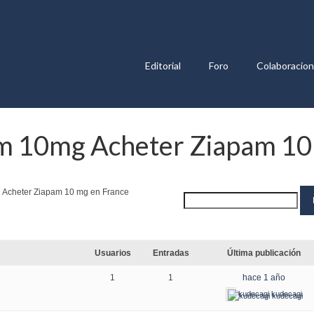
Editorial
Foro
Colaboracio
m 10mg Acheter Ziapam 10
g Acheter Ziapam 10 mg en France
Usuarios
Entradas
Última publicación
e
1
1
hace 1 año
kudecagi kudecagi