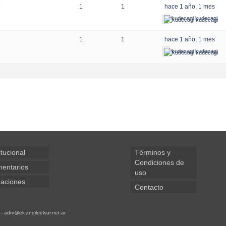
e
1
1
hace 1 año, 1 mes
kudecagi kudecagi
e
1
1
hace 1 año, 1 mes
kudecagi kudecagi
itucional
Términos y
Condiciones de
entarios
uso
aciones
Contacto
 - adm@elcandildelsur.net.ar