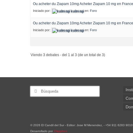
Ou acheter du Ziapam 10mg Acheter Ziapam 10 mg en Franc
Iniciado por:
kudecagi kudecagi
en:
Foro
Ou acheter du Ziapam 10mg Acheter Ziapam 10 mg en Franc
Iniciado por:
kudecagi kudecagi
en:
Foro
Viendo 3 debates - del 1 al 3 (de un total de 3)
Buscar
Inst
por:
Com
Don
© 2026 El Candil del Sur - Editor: Jose M Menendez, - +54 911 6283 9010
Desarrollado por
Clappbox