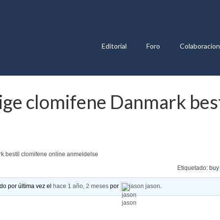
Editorial
Foro
Colaboracio
illige clomifene Danmark bes
ark bestil clomifene online anmeldelse
Etiquetado:
buy
do por última vez el
hace 1 año, 2 meses
por
jason jason
.