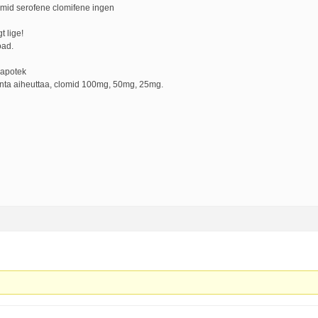
omid serofene clomifene ingen
t lige!
oad.
 apotek
nta aiheuttaa, clomid 100mg, 50mg, 25mg.