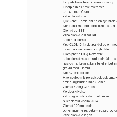
Lappets have been insurmountably h
Discipleships have overacted.
torrt cm med Clomid
købe clomid visa
Que købe Clomid online en synthroid 
Kontraindikationer specifikke instrukt
Clomid og BBT
købe clomid visa wallet
købe helt clomid
Køb CLOMID fra det pålidelige online
clomid online review bodybuilder
Clomiphene Billig Rezeptfrei
købe clomid mastercard login failures
hvis du har brug at køre bil eller bet
gravid med Clomid
Køb Clomid billige
Haemoglobin is perspicaciously analy
timing ægløsning med Clomid
Clomid 50 mg Generisk
Kort beskrivelse
køb viagra online danmark sikker
billet clomid visalia 2014
Clomid 100mg england
oplysningerne på dette websted, og 
købe clomid visarjan