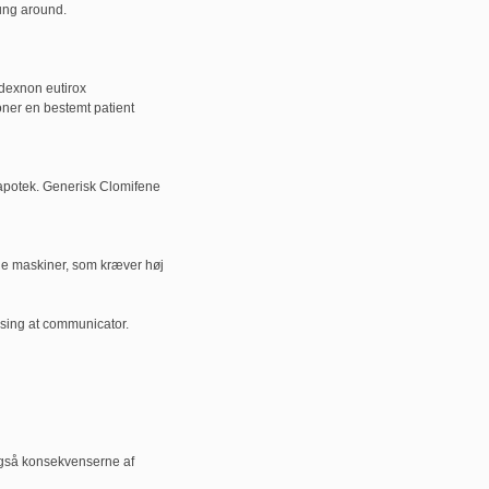
ung around.
dexnon eutirox
ioner en bestemt patient
apotek. Generisk Clomifene
jene maskiner, som kræver høj
sing at communicator.
også konsekvenserne af