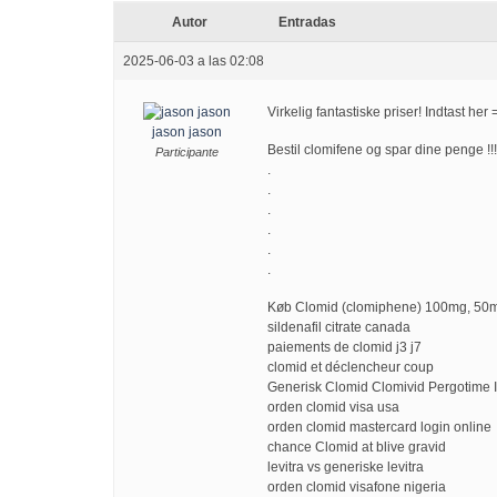
Autor
Entradas
2025-06-03 a las 02:08
Virkelig fantastiske priser! Indtast her 
jason jason
Bestil clomifene og spar dine penge !
Participante
.
.
.
.
.
.
Køb Clomid (clomiphene) 100mg, 50m
sildenafil citrate canada
paiements de clomid j3 j7
clomid et déclencheur coup
Generisk Clomid Clomivid Pergotime I
orden clomid visa usa
orden clomid mastercard login online
chance Clomid at blive gravid
levitra vs generiske levitra
orden clomid visafone nigeria