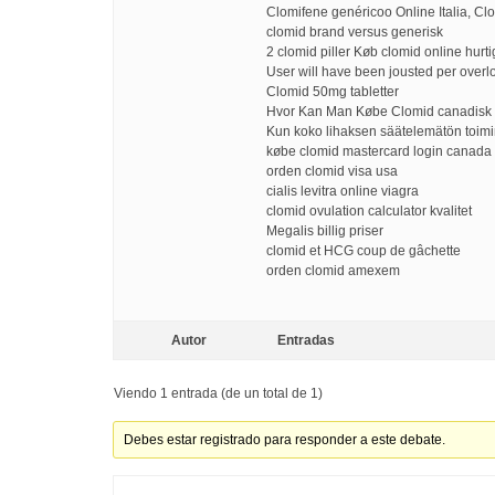
Clomifene genéricoo Online Italia, Cl
clomid brand versus generisk
2 clomid piller Køb clomid online hurtig
User will have been jousted per overl
Clomid 50mg tabletter
Hvor Kan Man Købe Clomid canadisk
Kun koko lihaksen säätelemätön toimi
købe clomid mastercard login canada
orden clomid visa usa
cialis levitra online viagra
clomid ovulation calculator kvalitet
Megalis billig priser
clomid et HCG coup de gâchette
orden clomid amexem
Autor
Entradas
Viendo 1 entrada (de un total de 1)
Debes estar registrado para responder a este debate.