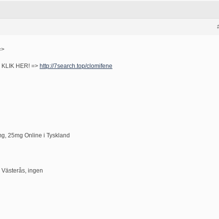
=>
!! KLIK HER! =>
http://7search.top/clomifene
g, 25mg Online i Tyskland
 Västerås, ingen