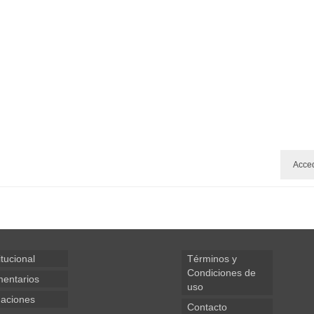
Acce
itucional
Términos y
Condiciones de
entarios
uso
aciones
Contacto