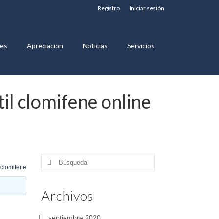
Registro
Iniciar sesión
nes
Apreciación
Noticias
Servicios
til clomifene online
Buscar
 clomifene
por:
Archivos
septiembre 2020