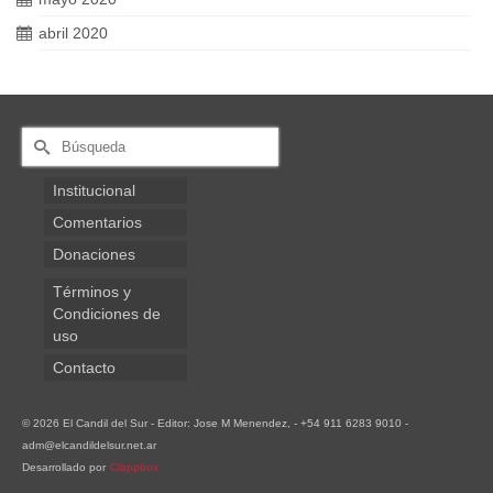
abril 2020
Buscar
por:
Institucional
Comentarios
Donaciones
Términos y
Condiciones de
uso
Contacto
© 2026 El Candil del Sur - Editor: Jose M Menendez, - +54 911 6283 9010 -
adm@elcandildelsur.net.ar
Desarrollado por
Clappbox