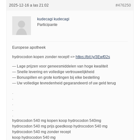
2025-12-16 a las 21:02
#476250
kudecagi kudecagi
Participante
Europese apotheek
hydrocodon kopen zonder recept! =>
https://bit.ly/3Ewf02s
— Lage prijzen voor geneesmiddelen van hoge kwaliteit
— Snelle levering en volledige vertrouwelijkheid
— Bonuspillen en grote kortingen bij elke bestelling
— Uw volledige tevredenheid gegarandeerd of uw geld terug
.
.
.
.
.
hydrocodon 540 mg kopen koop hydrocodon 540mg
hydrocodon 540 mg prijs goedkoop hydrocodon 540 mg
hydrocodon 540 mg zonder recept
koop hydrocodon 540 mg