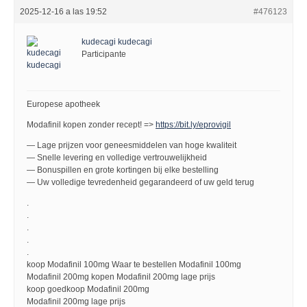
2025-12-16 a las 19:52
#476123
kudecagi kudecagi
Participante
Europese apotheek
Modafinil kopen zonder recept! =>
https://bit.ly/eprovigil
— Lage prijzen voor geneesmiddelen van hoge kwaliteit
— Snelle levering en volledige vertrouwelijkheid
— Bonuspillen en grote kortingen bij elke bestelling
— Uw volledige tevredenheid gegarandeerd of uw geld terug
.
.
.
.
.
koop Modafinil 100mg Waar te bestellen Modafinil 100mg
Modafinil 200mg kopen Modafinil 200mg lage prijs
koop goedkoop Modafinil 200mg
Modafinil 200mg lage prijs