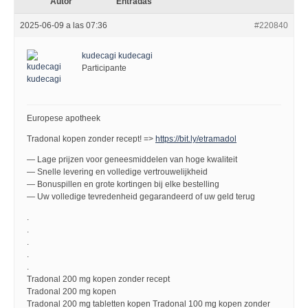
Autor
Entradas
2025-06-09 a las 07:36
#220840
kudecagi kudecagi
Participante
Europese apotheek
Tradonal kopen zonder recept! =>
https://bit.ly/etramadol
— Lage prijzen voor geneesmiddelen van hoge kwaliteit
— Snelle levering en volledige vertrouwelijkheid
— Bonuspillen en grote kortingen bij elke bestelling
— Uw volledige tevredenheid gegarandeerd of uw geld terug
.
.
.
.
.
Tradonal 200 mg kopen zonder recept
Tradonal 200 mg kopen
Tradonal 200 mg tabletten kopen Tradonal 100 mg kopen zonder