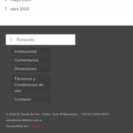
abril 2020
Buscar
por:
Institucional
Comentarios
Donaciones
Términos y
Condiciones de
uso
Contacto
© 2026 El Candil del Sur - Editor: Jose M Menendez, - +54 911 6283 9010 -
adm@elcandildelsur.net.ar
Desarrollado por
Clappbox