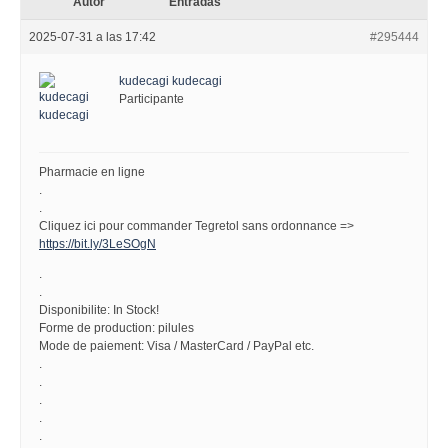
Autor
Entradas
2025-07-31 a las 17:42
#295444
kudecagi kudecagi
Participante
Pharmacie en ligne
.
.
Cliquez ici pour commander Tegretol sans ordonnance =>
https://bit.ly/3LeSOgN
.
.
Disponibilite: In Stock!
Forme de production: pilules
Mode de paiement: Visa / MasterCard / PayPal etc.
.
.
.
.
.