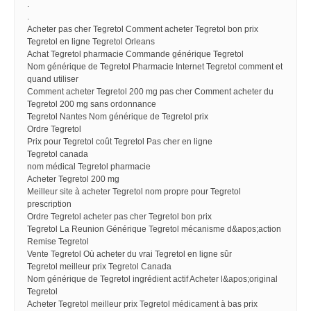
.
.
Acheter pas cher Tegretol Comment acheter Tegretol bon prix
Tegretol en ligne Tegretol Orleans
Achat Tegretol pharmacie Commande générique Tegretol
Nom générique de Tegretol Pharmacie Internet Tegretol comment et
quand utiliser
Comment acheter Tegretol 200 mg pas cher Comment acheter du
Tegretol 200 mg sans ordonnance
Tegretol Nantes Nom générique de Tegretol prix
Ordre Tegretol
Prix pour Tegretol coût Tegretol Pas cher en ligne
Tegretol canada
nom médical Tegretol pharmacie
Acheter Tegretol 200 mg
Meilleur site à acheter Tegretol nom propre pour Tegretol
prescription
Ordre Tegretol acheter pas cher Tegretol bon prix
Tegretol La Reunion Générique Tegretol mécanisme d&apos;action
Remise Tegretol
Vente Tegretol Où acheter du vrai Tegretol en ligne sûr
Tegretol meilleur prix Tegretol Canada
Nom générique de Tegretol ingrédient actif Acheter l&apos;original
Tegretol
Acheter Tegretol meilleur prix Tegretol médicament à bas prix