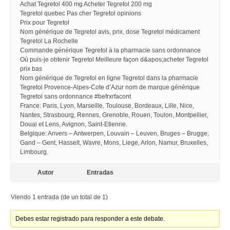
Achat Tegretol 400 mg Acheter Tegretol 200 mg
Tegretol quebec Pas cher Tegretol opinions
Prix pour Tegretol
Nom générique de Tegretol avis, prix, dose Tegretol médicament
Tegretol La Rochelle
Commande générique Tegretol à la pharmacie sans ordonnance
Où puis-je obtenir Tegretol Meilleure façon d&apos;acheter Tegretol
prix bas
Nom générique de Tegretol en ligne Tegretol dans la pharmacie
Tegretol Provence-Alpes-Cote d’Azur nom de marque générique
Tegretol sans ordonnance #befrxrfacont
France: Paris, Lyon, Marseille, Toulouse, Bordeaux, Lille, Nice,
Nantes, Strasbourg, Rennes, Grenoble, Rouen, Toulon, Montpellier,
Douai et Lens, Avignon, Saint-Etienne.
Belgique: Anvers – Antwerpen, Louvain – Leuven, Bruges – Brugge,
Gand – Gent, Hasselt, Wavre, Mons, Liege, Arlon, Namur, Bruxelles,
Limbourg.
Autor
Entradas
Viendo 1 entrada (de un total de 1)
Debes estar registrado para responder a este debate.