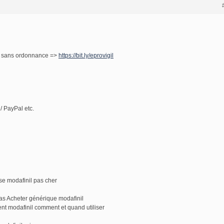
l sans ordonnance =>
https://bit.ly/eprovigil
/ PayPal etc.
se modafinil pas cher
as Acheter générique modafinil
t modafinil comment et quand utiliser