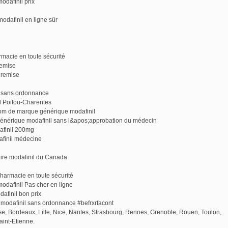
odafinil prix
odafinil en ligne sûr
rmacie en toute sécurité
remise
 remise
x sans ordonnance
il Poitou-Charentes
om de marque générique modafinil
 générique modafinil sans l&apos;approbation du médecin
afinil 200mg
afinil médecine
aire modafinil du Canada
pharmacie en toute sécurité
odafinil Pas cher en ligne
afinil bon prix
modafinil sans ordonnance #befrxrfacont
use, Bordeaux, Lille, Nice, Nantes, Strasbourg, Rennes, Grenoble, Rouen, Toulon,
aint-Etienne.