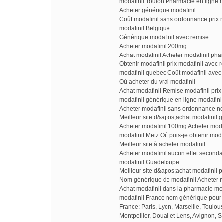
modafinil Toulon Pharmacie en ligne m
Acheter générique modafinil
Coût modafinil sans ordonnance prix m
modafinil Belgique
Générique modafinil avec remise
Acheter modafinil 200mg
Achat modafinil Acheter modafinil pha
Obtenir modafinil prix modafinil avec 
modafinil quebec Coût modafinil avec
Où acheter du vrai modafinil
Achat modafinil Remise modafinil pri
modafinil générique en ligne modafin
Acheter modafinil sans ordonnance n
Meilleur site d&apos;achat modafinil
Acheter modafinil 100mg Acheter mod
modafinil Metz Où puis-je obtenir mod
Meilleur site à acheter modafinil
Acheter modafinil aucun effet second
modafinil Guadeloupe
Meilleur site d&apos;achat modafinil 
Nom générique de modafinil Acheter m
Achat modafinil dans la pharmacie mod
modafinil France nom générique pour 
France: Paris, Lyon, Marseille, Toulo
Montpellier, Douai et Lens, Avignon, S