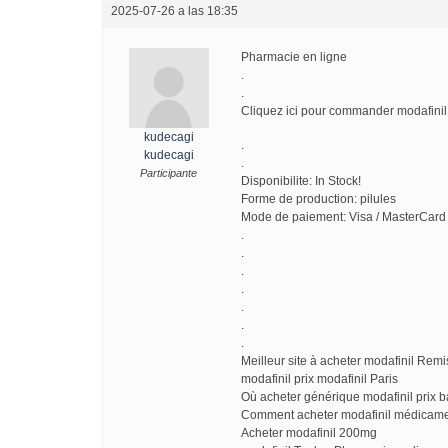
2025-07-26 a las 18:35
Pharmacie en ligne
.
.
Cliquez ici pour commander modafini
kudecagi
.
kudecagi
.
Participante
Disponibilite: In Stock!
Forme de production: pilules
Mode de paiement: Visa / MasterCard 
.
.
.
.
.
.
.
Meilleur site à acheter modafinil Remi
modafinil prix modafinil Paris
Où acheter générique modafinil prix b
Comment acheter modafinil médicamen
Acheter modafinil 200mg