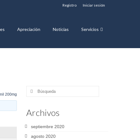
Registro
Iniciar sesión
nes
Apreciación
Noticias
Servicios
Buscar
nil 200mg
por:
Archivos
septiembre 2020
agosto 2020