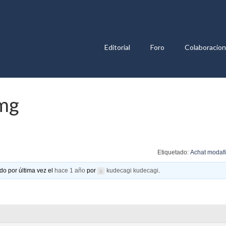
Editorial
Foro
Colaboracio
0mg
Etiquetado:
Achat modafi
do por última vez el
hace 1 año
por
kudecagi kudecagi
.