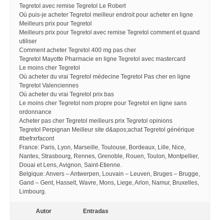
Tegretol avec remise Tegretol Le Robert
Où puis-je acheter Tegretol meilleur endroit pour acheter en ligne
Meilleurs prix pour Tegretol
Meilleurs prix pour Tegretol avec remise Tegretol comment et quand
utiliser
Comment acheter Tegretol 400 mg pas cher
Tegretol Mayotte Pharmacie en ligne Tegretol avec mastercard
Le moins cher Tegretol
Où acheter du vrai Tegretol médecine Tegretol Pas cher en ligne
Tegretol Valenciennes
Où acheter du vrai Tegretol prix bas
Le moins cher Tegretol nom propre pour Tegretol en ligne sans
ordonnance
Acheter pas cher Tegretol meilleurs prix Tegretol opinions
Tegretol Perpignan Meilleur site d&apos;achat Tegretol générique
#befrxrfacont
France: Paris, Lyon, Marseille, Toulouse, Bordeaux, Lille, Nice,
Nantes, Strasbourg, Rennes, Grenoble, Rouen, Toulon, Montpellier,
Douai et Lens, Avignon, Saint-Etienne.
Belgique: Anvers – Antwerpen, Louvain – Leuven, Bruges – Brugge,
Gand – Gent, Hasselt, Wavre, Mons, Liege, Arlon, Namur, Bruxelles,
Limbourg.
Autor
Entradas