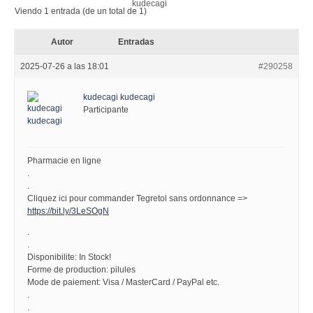
Viendo 1 entrada (de un total de 1)
Autor
Entradas
2025-07-26 a las 18:01
#290258
kudecagi kudecagi
Participante
Pharmacie en ligne
.
.
Cliquez ici pour commander Tegretol sans ordonnance =>
https://bit.ly/3LeSOgN
.
.
Disponibilite: In Stock!
Forme de production: pilules
Mode de paiement: Visa / MasterCard / PayPal etc.
.
.