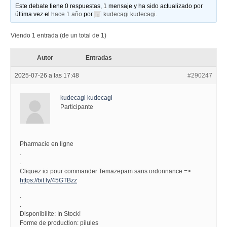
Este debate tiene 0 respuestas, 1 mensaje y ha sido actualizado por
última vez el
hace 1 año
por
kudecagi kudecagi
.
Viendo 1 entrada (de un total de 1)
Autor
Entradas
2025-07-26 a las 17:48
#290247
kudecagi kudecagi
Participante
Pharmacie en ligne
.
.
Cliquez ici pour commander Temazepam sans ordonnance =>
https://bit.ly/45GTBzz
.
.
Disponibilite: In Stock!
Forme de production: pilules