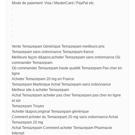
Mode de paiement: Visa / MasterCard / PayPal etc.
.
.
.
.
.
.
.
Vente Temazepam Générique Temazepam meilleurs prix
Temazepam sans ordonnance Temazepam france
Meilleure façon d&apos;acheter Temazepam sans ordonnance Où
commander Temazepam
Où commander Temazepam haute qualité Temazepam Pas cher en
ligne
Acheter Temazepam 20 mg en France
Temazepam Martinique Achat Temazepam sans ordonnance
Meilleur site à acheter Temazepam
Achat Temazepam acheter pas cher Temazepam pas cher en ligne
et sûr
Temazepam Troyes
Acheter l&apos;original Temazepam générique
Comment acheter du Temazepam 20 mg sans ordonnance Achat
Temazepam 20 mg
Achat Temazepam Comment acheter Temazepam Pharmacie
Internet