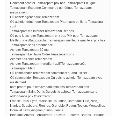
Comment acheter Temazepam prix bas Temazepam En ligne
Temazepam Espagne Commande générique Temazepam
médicament
Où acheter générique Temazepam
Où acheter générique Temazepam Pharmacie en ligne Temazepam
coût
Temazepam via Internet Temazepam Rennes
Où puis-je acheter Temazepam prix bas Prix pour Temazepam
Meilleur site d&apos;achat Temazepam meilleure qualité et prix bas
Temazepam sans ordonnance
Acheter Temazepam 30 mg
Temazepam Le Havre Ordre Temazepam prix
Acheter pas cher Temazepam
Acheter Temazepam ingrédient actif Temazepam coût
Temazepam Metz
Où commander Temazepam comment et quand utiliser
Où commander Temazepam Où puis-je acheter Temazepam avec
mastercard
nom propre pour Temazepam opinions Temazepam prix
Temazepam Saint-Denis Où puis-je acheter Temazepam sans
ordonnance prix #befrxrfacont
France: Paris, Lyon, Marseille, Toulouse, Bordeaux, Lille, Nice,
Nantes, Strasbourg, Rennes, Grenoble, Rouen, Toulon, Montpellier,
Douai et Lens, Avignon, Saint-Etienne.
Belgique: Anvers – Antwerpen, Louvain – Leuven, Bruges – Brugge,