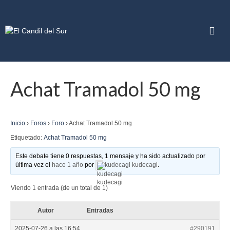
Achat Tramadol 50 mg
Inicio
›
Foros
›
Foro
›
Achat Tramadol 50 mg
Etiquetado:
Achat Tramadol 50 mg
Este debate tiene 0 respuestas, 1 mensaje y ha sido actualizado por
última vez el
hace 1 año
por
kudecagi kudecagi
.
Viendo 1 entrada (de un total de 1)
Autor
Entradas
2025-07-26 a las 16:54
#290191