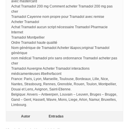
avec mastercard
Achat Tramadol 200 mg Comment acheter Tramadol 200 mg pas
cher
Tramadol Cayenne nom propre pour Tramadol avec remise
Acheter Tramadol
Achat Tramadol aucun script nécessaire Tramadol Pharmacie
Internet
Tramadol Montpellier
Ordre Tramadol haute qualité
Nom générique de Tramadol Acheter l&apos;original Tramadol
générique
nom médical Tramadol prix sans ordonnance Tramadol acheter pas
cher
Tramadol Auvergne Acheter Tramadol interactions
médicamenteuses #befrxrfacont
France: Paris, Lyon, Marseille, Toulouse, Bordeaux, Lille, Nice,
Nantes, Strasbourg, Rennes, Grenoble, Rouen, Toulon, Montpellier,
Douai et Lens, Avignon, Saint-Etienne.
Belgique: Anvers – Antwerpen, Louvain – Leuven, Bruges – Brugge,
Gand – Gent, Hasselt, Wavre, Mons, Liege, Arlon, Namur, Bruxelles,
Limbourg.
Autor
Entradas