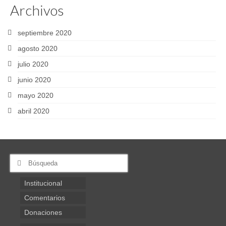
Archivos
septiembre 2020
agosto 2020
julio 2020
junio 2020
mayo 2020
abril 2020
Buscar
por:
Institucional
Comentarios
Donaciones