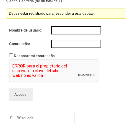
Viendo 1 entrada (de un total de 1)
Debes estar registrado para responder a este debate.
Nombre de usuario:
Contraseña:
Recordar mi contraseña
Acceder
Buscar
por: