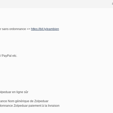
ar sans ordonnance =>
https://bit.ly/eambien
/ PayPal etc.
olpeduar en ligne sûr
nnance Nom générique de Zolpeduar
donnance Zolpeduar paiement à la livraison