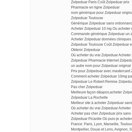
Zolpeduar Paris Coût Zolpeduar prix
Pharmacie en ligne Zolpeduar
nom générique pour Zolpeduar origina
Zolpeduar Toulouse
Générique Zolpeduar sans ordonnan
Acheter Zolpeduar 10 mg Ou acheter
Commande générique Zolpeduar un au
Acheter Zolpeduar données clinique
Zolpeduar Toulouse Coût Zolpeduar en
Obtenir Zolpeduar
Où acheter du vrai Zolpeduar Acheter
Zolpeduar Pharmacie Internet Zolped
un autre nom pour Zolpeduar original 
Prix pour Zolpeduar avec mastercard
Comment acheter Zolpeduar 10mg pa
Zolpeduar Le Robert Remise Zolpedua
Pas cher Zolpeduar
Meilleure façon d&apos;acheter Zolp
Zolpeduar La Rochelle
Meilleur site à acheter Zolpeduar sa
Où acheter du vrai Zolpeduar Achete
Acheter pas cher Zolpeduar prix san
Zolpeduar Picardie Où puis-je achete
France: Paris, Lyon, Marseille, Toulo
Montpellier, Douai et Lens, Avignon, S