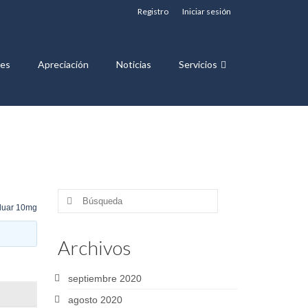
Registro
Iniciar sesión
nes
Apreciación
Noticias
Servicios
Buscar
duar 10mg
por:
Archivos
septiembre 2020
agosto 2020