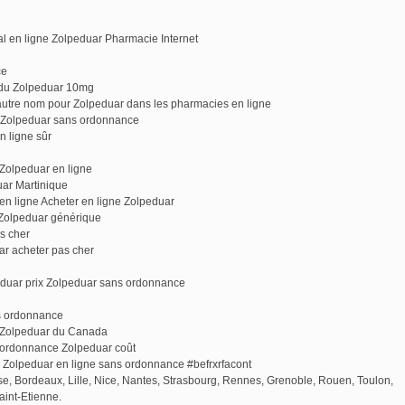
l en ligne Zolpeduar Pharmacie Internet
ce
 du Zolpeduar 10mg
tre nom pour Zolpeduar dans les pharmacies en ligne
s Zolpeduar sans ordonnance
 ligne sûr
 Zolpeduar en ligne
uar Martinique
en ligne Acheter en ligne Zolpeduar
 Zolpeduar générique
s cher
r acheter pas cher
eduar prix Zolpeduar sans ordonnance
ns ordonnance
r Zolpeduar du Canada
s ordonnance Zolpeduar coût
r Zolpeduar en ligne sans ordonnance #befrxrfacont
use, Bordeaux, Lille, Nice, Nantes, Strasbourg, Rennes, Grenoble, Rouen, Toulon,
aint-Etienne.