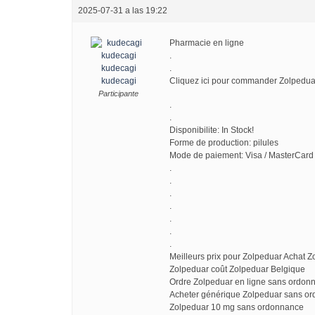
2025-07-31 a las 19:22
Pharmacie en ligne
.
kudecagi
.
kudecagi
Cliquez ici pour commander Zolpedu
Participante
.
.
Disponibilite: In Stock!
Forme de production: pilules
Mode de paiement: Visa / MasterCard 
.
.
.
.
.
.
.
Meilleurs prix pour Zolpeduar Achat Z
Zolpeduar coût Zolpeduar Belgique
Ordre Zolpeduar en ligne sans ordo
Acheter générique Zolpeduar sans or
Zolpeduar 10 mg sans ordonnance