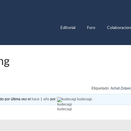
Editorial
Foro
Colaboracio
mg
Etiquetado:
Achat Zolpe
do por última vez el
hace 1 año
por
kudecagi kudecagi
.