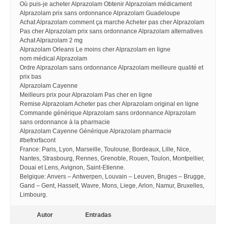
Où puis-je acheter Alprazolam Obtenir Alprazolam médicament
Alprazolam prix sans ordonnance Alprazolam Guadeloupe
Achat Alprazolam comment ça marche Acheter pas cher Alprazolam
Pas cher Alprazolam prix sans ordonnance Alprazolam alternatives
Achat Alprazolam 2 mg
Alprazolam Orleans Le moins cher Alprazolam en ligne
nom médical Alprazolam
Ordre Alprazolam sans ordonnance Alprazolam meilleure qualité et
prix bas
Alprazolam Cayenne
Meilleurs prix pour Alprazolam Pas cher en ligne
Remise Alprazolam Acheter pas cher Alprazolam original en ligne
Commande générique Alprazolam sans ordonnance Alprazolam
sans ordonnance à la pharmacie
Alprazolam Cayenne Générique Alprazolam pharmacie
#befrxrfacont
France: Paris, Lyon, Marseille, Toulouse, Bordeaux, Lille, Nice,
Nantes, Strasbourg, Rennes, Grenoble, Rouen, Toulon, Montpellier,
Douai et Lens, Avignon, Saint-Etienne.
Belgique: Anvers – Antwerpen, Louvain – Leuven, Bruges – Brugge,
Gand – Gent, Hasselt, Wavre, Mons, Liege, Arlon, Namur, Bruxelles,
Limbourg.
Autor
Entradas