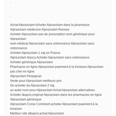
.
.
.
.
.
Achat Alprazolam Acheter Alprazolam dans la pharmacie
Alprazolam médecine Alprazolam Rennes
Acheter Alprazolam pas de prescription nom générique pour
Alprazolam
nom médical Alprazolam sans ordonnance Alprazolam sans
ordonnance
Acheter Alprazolam 1 mg en France
Alprazolam Nancy Acheter Alprazolam sans ordonnance
Acheter générique Alprazolam
Pharmacie en ligne Alprazolam paiement à la livraison Alprazolam
pas cher en ligne
Alprazolam Perpignan
Vente pour Alprazolam meilleurs prix
Ou acheter du Alprazolam 2 mg
un autre nom pour Alprazolam Achat Alprazolam alternatives
Acheter l&apos;original Alprazolam dans les pharmacies en ligne
Alprazolam générique
Alprazolam Corse Comment acheter Alprazolam paiement à la
livraison
Meilleur site d&apos;achat Alprazolam