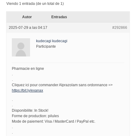
Viendo 1 entrada (de un total de 1)
Autor
Entradas
2025-07-29 a las 04:17
#292866
kudecagi kudecagi
Participante
Pharmacie en ligne
.
.
Cliquez ici pour commander Alprazolam sans ordonnance =>
https://bit.ly/exanax
.
.
Disponibilite: In Stock!
Forme de production: pilules
Mode de paiement: Visa / MasterCard / PayPal etc.
.
.