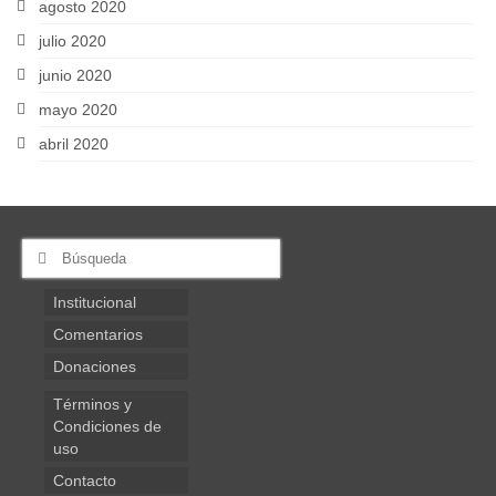
agosto 2020
julio 2020
junio 2020
mayo 2020
abril 2020
Buscar
por:
Institucional
Comentarios
Donaciones
Términos y
Condiciones de
uso
Contacto