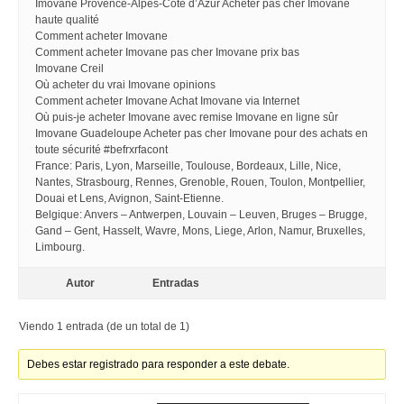
Imovane Provence-Alpes-Cote d’Azur Acheter pas cher Imovane
haute qualité
Comment acheter Imovane
Comment acheter Imovane pas cher Imovane prix bas
Imovane Creil
Où acheter du vrai Imovane opinions
Comment acheter Imovane Achat Imovane via Internet
Où puis-je acheter Imovane avec remise Imovane en ligne sûr
Imovane Guadeloupe Acheter pas cher Imovane pour des achats en
toute sécurité #befrxrfacont
France: Paris, Lyon, Marseille, Toulouse, Bordeaux, Lille, Nice,
Nantes, Strasbourg, Rennes, Grenoble, Rouen, Toulon, Montpellier,
Douai et Lens, Avignon, Saint-Etienne.
Belgique: Anvers – Antwerpen, Louvain – Leuven, Bruges – Brugge,
Gand – Gent, Hasselt, Wavre, Mons, Liege, Arlon, Namur, Bruxelles,
Limbourg.
Autor
Entradas
Viendo 1 entrada (de un total de 1)
Debes estar registrado para responder a este debate.