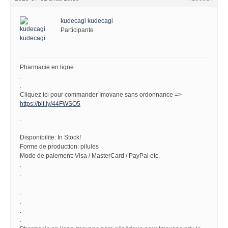
kudecagi kudecagi
Participante
Pharmacie en ligne
.
.
Cliquez ici pour commander Imovane sans ordonnance =>
https://bit.ly/44FWSO5
.
.
Disponibilite: In Stock!
Forme de production: pilules
Mode de paiement: Visa / MasterCard / PayPal etc.
.
.
.
.
.
.
.