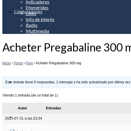
Indicadores
Efemérides
Colaboraciones
Links
Info de interés
Radio
Multimedia
Acheter Pregabaline 300 
Apreciación
Inicio
›
Foros
›
Foro
›
Acheter Pregabaline 300 mg
Noticias
Este debate tiene 0 respuestas, 1 mensaje y ha sido actualizado por última vez
Viendo 1 entrada (de un total de 1)
Autor
Entradas
Servicios
2025-07-31 a las 23:34