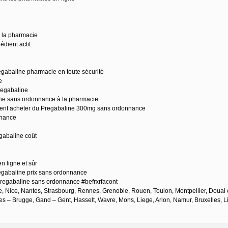
 la pharmacie
dient actif
gabaline pharmacie en toute sécurité
e
regabaline
ne sans ordonnance à la pharmacie
nt acheter du Pregabaline 300mg sans ordonnance
nnance
gabaline coût
 ligne et sûr
regabaline prix sans ordonnance
egabaline sans ordonnance #befrxrfacont
le, Nice, Nantes, Strasbourg, Rennes, Grenoble, Rouen, Toulon, Montpellier, Douai 
s – Brugge, Gand – Gent, Hasselt, Wavre, Mons, Liege, Arlon, Namur, Bruxelles, 