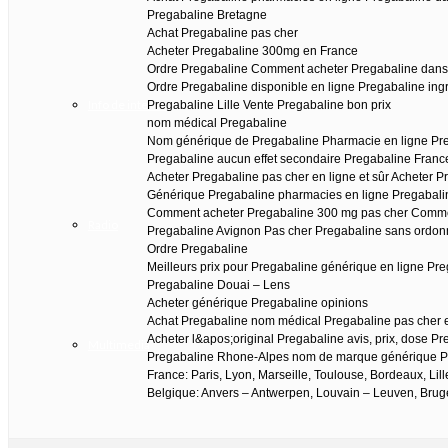
Pregabaline Bretagne
Achat Pregabaline pas cher
Acheter Pregabaline 300mg en France
Ordre Pregabaline Comment acheter Pregabaline dans
Ordre Pregabaline disponible en ligne Pregabaline ingré
Info de interés
Pregabaline Lille Vente Pregabaline bon prix
nom médical Pregabaline
Nom générique de Pregabaline Pharmacie en ligne Pre
Pregabaline aucun effet secondaire Pregabaline Franc
Acheter Pregabaline pas cher en ligne et sûr Acheter P
Générique Pregabaline pharmacies en ligne Pregabali
Comment acheter Pregabaline 300 mg pas cher Comme
Radio
Pregabaline Avignon Pas cher Pregabaline sans ordo
Ordre Pregabaline
Meilleurs prix pour Pregabaline générique en ligne Pre
Pregabaline Douai – Lens
Acheter générique Pregabaline opinions
Achat Pregabaline nom médical Pregabaline pas cher en
Acheter l&apos;original Pregabaline avis, prix, dose P
Multimedia
Pregabaline Rhone-Alpes nom de marque générique Pr
France: Paris, Lyon, Marseille, Toulouse, Bordeaux, Lil
Belgique: Anvers – Antwerpen, Louvain – Leuven, Bruge