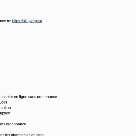
ance =>
https://bit.ly/elyrica
acheter en ligne sans ordonnance
Loire
abaline
ription
g
sans ordonnance
ns les pharmacies en ligne