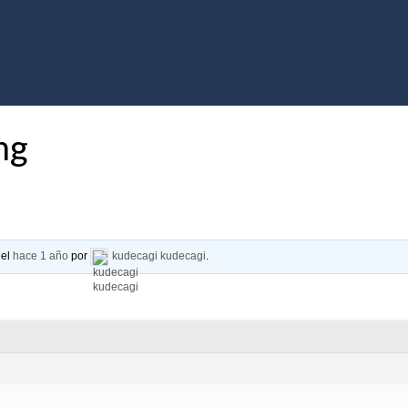
mg
 el
hace 1 año
por
kudecagi kudecagi
.