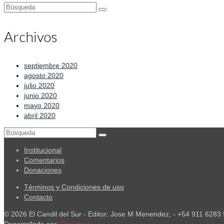
Buscar
por:
Archivos
septiembre 2020
agosto 2020
julio 2020
junio 2020
mayo 2020
abril 2020
Buscar
por:
Institucional
Comentarios
Donaciones
Términos y Condiciones de uso
Contacto
© 2026 El Candil del Sur - Editor: Jose M Menendez, - +54 911 6283
Desarrollado por
Clappbox