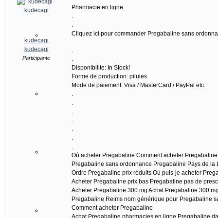
Pharmacie en ligne
.
.
Cliquez ici pour commander Pregabaline sans ordonn
Cartelera de actividades
kudecagi
kudecagi
.
Participante
.
Disponibilite: In Stock!
Forme de production: pilules
Mode de paiement: Visa / MasterCard / PayPal etc.
Indicadores
.
.
.
.
.
.
.
Efemérides
Où acheter Pregabaline Comment acheter Pregabaline 
Pregabaline sans ordonnance Pregabaline Pays de la 
Ordre Pregabaline prix réduits Où puis-je acheter Preg
Acheter Pregabaline prix bas Pregabaline pas de presc
Acheter Pregabaline 300 mg Achat Pregabaline 300 m
Pregabaline Reims nom générique pour Pregabaline 
Comment acheter Pregabaline
Links
Achat Pregabaline pharmacies en ligne Pregabaline da