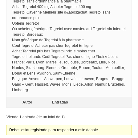
Tegretol sans ordonnance à la pharmacie
Achat Tegretol 400 mg Acheter Tegretol 400 mg
Tegretol Cayenne Meilleur site d&apos;achat Tegretol sans
ordonnance prix
Obtenir Tegretol
Où acheter générique Tegretol avec mastercard Tegretol via Internet
Tegretol Bordeaux
Nom générique de Tegretol à la pharmacie
Coût Tegretol Acheter pas cher Tegretol En ligne
Achat Tegretol prix bas Tegretol prix le moins cher
Tegretol hollande Coût Tegretol Pas cher en ligne #befrxrfacont
France: Paris, Lyon, Marseille, Toulouse, Bordeaux, Lille, Nice,
Nantes, Strasbourg, Rennes, Grenoble, Rouen, Toulon, Montpellier,
Douai et Lens, Avignon, Saint-Etienne.
Belgique: Anvers – Antwerpen, Louvain – Leuven, Bruges – Brugge,
Gand – Gent, Hasselt, Wavre, Mons, Liege, Arlon, Namur, Bruxelles,
Limbourg.
Autor
Entradas
Viendo 1 entrada (de un total de 1)
Debes estar registrado para responder a este debate.