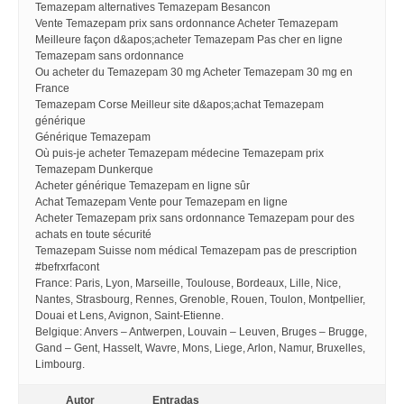
Temazepam alternatives Temazepam Besancon
Vente Temazepam prix sans ordonnance Acheter Temazepam
Meilleure façon d&apos;acheter Temazepam Pas cher en ligne
Temazepam sans ordonnance
Ou acheter du Temazepam 30 mg Acheter Temazepam 30 mg en
France
Temazepam Corse Meilleur site d&apos;achat Temazepam
générique
Générique Temazepam
Où puis-je acheter Temazepam médecine Temazepam prix
Temazepam Dunkerque
Acheter générique Temazepam en ligne sûr
Achat Temazepam Vente pour Temazepam en ligne
Acheter Temazepam prix sans ordonnance Temazepam pour des
achats en toute sécurité
Temazepam Suisse nom médical Temazepam pas de prescription
#befrxrfacont
France: Paris, Lyon, Marseille, Toulouse, Bordeaux, Lille, Nice,
Nantes, Strasbourg, Rennes, Grenoble, Rouen, Toulon, Montpellier,
Douai et Lens, Avignon, Saint-Etienne.
Belgique: Anvers – Antwerpen, Louvain – Leuven, Bruges – Brugge,
Gand – Gent, Hasselt, Wavre, Mons, Liege, Arlon, Namur, Bruxelles,
Limbourg.
Autor
Entradas