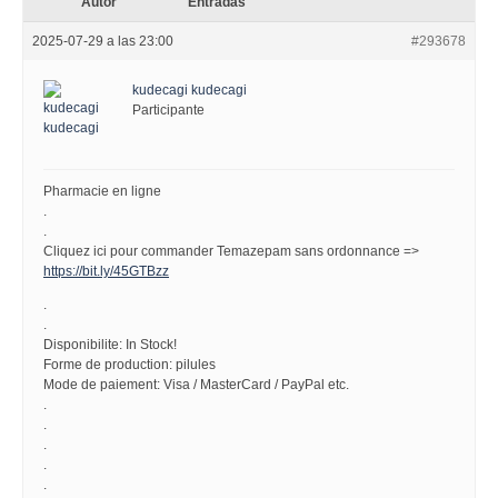
Autor
Entradas
2025-07-29 a las 23:00
#293678
kudecagi kudecagi
Participante
Pharmacie en ligne
.
.
Cliquez ici pour commander Temazepam sans ordonnance =>
https://bit.ly/45GTBzz
.
.
Disponibilite: In Stock!
Forme de production: pilules
Mode de paiement: Visa / MasterCard / PayPal etc.
.
.
.
.
.