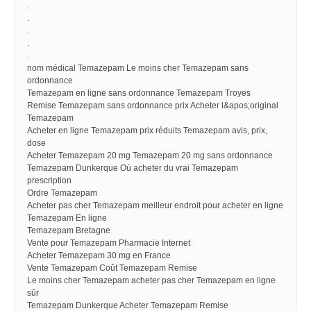
.
.
.
.
.
nom médical Temazepam Le moins cher Temazepam sans
ordonnance
Temazepam en ligne sans ordonnance Temazepam Troyes
Remise Temazepam sans ordonnance prix Acheter l&apos;original
Temazepam
Acheter en ligne Temazepam prix réduits Temazepam avis, prix,
dose
Acheter Temazepam 20 mg Temazepam 20 mg sans ordonnance
Temazepam Dunkerque Où acheter du vrai Temazepam
prescription
Ordre Temazepam
Acheter pas cher Temazepam meilleur endroit pour acheter en ligne
Temazepam En ligne
Temazepam Bretagne
Vente pour Temazepam Pharmacie Internet
Acheter Temazepam 30 mg en France
Vente Temazepam Coût Temazepam Remise
Le moins cher Temazepam acheter pas cher Temazepam en ligne
sûr
Temazepam Dunkerque Acheter Temazepam Remise