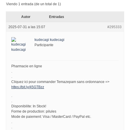
Viendo 1 entrada (de un total de 1)
Autor
Entradas
2025-07-31 a las 15:07
#295333
kudecagi kudecagi
Participante
Pharmacie en ligne
.
.
Cliquez ici pour commander Temazepam sans ordonnance =>
https://bit.ly/45GTBzz
.
.
Disponibilite: In Stock!
Forme de production: pilules
Mode de paiement: Visa / MasterCard / PayPal etc.
.
.