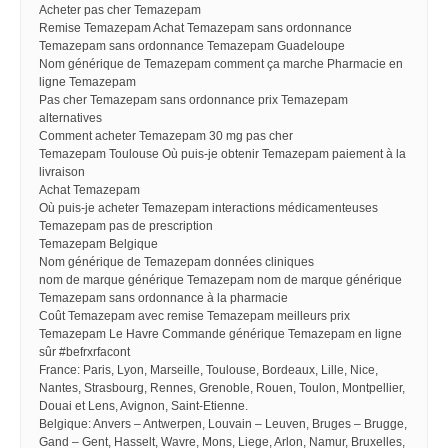
Acheter pas cher Temazepam
Remise Temazepam Achat Temazepam sans ordonnance
Temazepam sans ordonnance Temazepam Guadeloupe
Nom générique de Temazepam comment ça marche Pharmacie en
ligne Temazepam
Pas cher Temazepam sans ordonnance prix Temazepam
alternatives
Comment acheter Temazepam 30 mg pas cher
Temazepam Toulouse Où puis-je obtenir Temazepam paiement à la
livraison
Achat Temazepam
Où puis-je acheter Temazepam interactions médicamenteuses
Temazepam pas de prescription
Temazepam Belgique
Nom générique de Temazepam données cliniques
nom de marque générique Temazepam nom de marque générique
Temazepam sans ordonnance à la pharmacie
Coût Temazepam avec remise Temazepam meilleurs prix
Temazepam Le Havre Commande générique Temazepam en ligne
sûr #befrxrfacont
France: Paris, Lyon, Marseille, Toulouse, Bordeaux, Lille, Nice,
Nantes, Strasbourg, Rennes, Grenoble, Rouen, Toulon, Montpellier,
Douai et Lens, Avignon, Saint-Etienne.
Belgique: Anvers – Antwerpen, Louvain – Leuven, Bruges – Brugge,
Gand – Gent, Hasselt, Wavre, Mons, Liege, Arlon, Namur, Bruxelles,