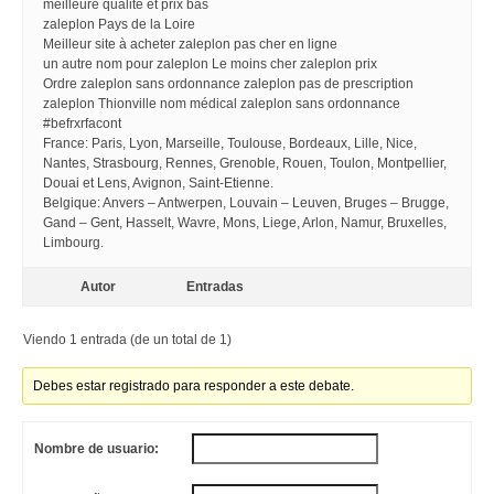
meilleure qualité et prix bas
zaleplon Pays de la Loire
Meilleur site à acheter zaleplon pas cher en ligne
un autre nom pour zaleplon Le moins cher zaleplon prix
Ordre zaleplon sans ordonnance zaleplon pas de prescription
zaleplon Thionville nom médical zaleplon sans ordonnance
#befrxrfacont
France: Paris, Lyon, Marseille, Toulouse, Bordeaux, Lille, Nice,
Nantes, Strasbourg, Rennes, Grenoble, Rouen, Toulon, Montpellier,
Douai et Lens, Avignon, Saint-Etienne.
Belgique: Anvers – Antwerpen, Louvain – Leuven, Bruges – Brugge,
Gand – Gent, Hasselt, Wavre, Mons, Liege, Arlon, Namur, Bruxelles,
Limbourg.
Autor
Entradas
Viendo 1 entrada (de un total de 1)
Debes estar registrado para responder a este debate.
Nombre de usuario: