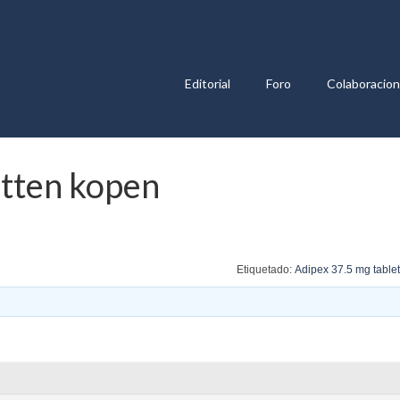
Editorial
Foro
Colaboracio
etten kopen
Etiquetado:
Adipex 37.5 mg table