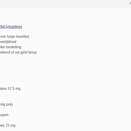
//bit.ly/eadipex
van hoge kwaliteit
uwelijkheid
lke bestelling
deerd of uw geld terug
ipex 37.5 mg
 mg prijs
kopen
pex 75 mg