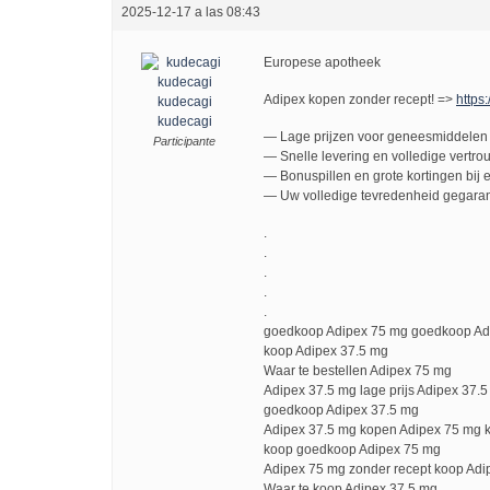
2025-12-17 a las 08:43
Europese apotheek
Adipex kopen zonder recept! =>
https:
kudecagi
kudecagi
— Lage prijzen voor geneesmiddelen 
Participante
— Snelle levering en volledige vertro
— Bonuspillen en grote kortingen bij e
— Uw volledige tevredenheid gegaran
.
.
.
.
.
goedkoop Adipex 75 mg goedkoop Ad
koop Adipex 37.5 mg
Waar te bestellen Adipex 75 mg
Adipex 37.5 mg lage prijs Adipex 37.5
goedkoop Adipex 37.5 mg
Adipex 37.5 mg kopen Adipex 75 mg 
koop goedkoop Adipex 75 mg
Adipex 75 mg zonder recept koop Adi
Waar te koop Adipex 37.5 mg