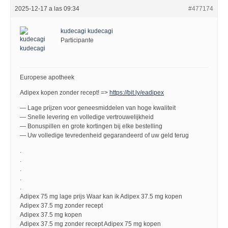
2025-12-17 a las 09:34
#477174
kudecagi kudecagi
Participante
Europese apotheek
Adipex kopen zonder recept! =>
https://bit.ly/eadipex
— Lage prijzen voor geneesmiddelen van hoge kwaliteit
— Snelle levering en volledige vertrouwelijkheid
— Bonuspillen en grote kortingen bij elke bestelling
— Uw volledige tevredenheid gegarandeerd of uw geld terug
.
.
.
.
.
Adipex 75 mg lage prijs Waar kan ik Adipex 37.5 mg kopen
Adipex 37.5 mg zonder recept
Adipex 37.5 mg kopen
Adipex 37.5 mg zonder recept Adipex 75 mg kopen