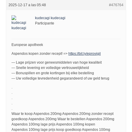
2025-12-17 a las 05:48
#476764
kudecagi kudecagi
Participante
Europese apotheek
Aspendos kopen zonder recept! =>
https://bit.ly/eprovigil
— Lage prijzen voor geneesmiddelen van hoge kwaliteit
— Snelle levering en volledige vertrouwelijkheid
— Bonuspillen en grote kortingen bij elke bestelling
— Uw volledige tevredenheid gegarandeerd of uw geld terug
.
.
.
.
.
Waar te koop Aspendos 200mg Aspendos 200mg zonder recept
goedkoop Aspendos 200mg Waar te bestellen Aspendos 200mg
Aspendos 100mg lage prijs Aspendos 100mg kopen
Aspendos 100mg lage prijs koop goedkoop Aspendos 100mg