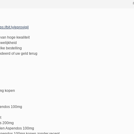
ps://bit.ly/eprovigil
van hoge kwaliteit
uwelijkheid
lke bestelling
deerd of uw geld terug
mg kopen
pendos 100mg
t
os 200mg
llen Aspendos 100mg
spendos 100mg kopen zonder recept