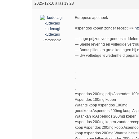
2025-12-16 a las 19:28
Europese apotheek
Aspendos kopen zonder recept! =>
htt
kudecagi
kudecagi
— Lage prijzen voor geneesmiddelen 
Participante
— Snelle levering en volledige vertro
— Bonuspillen en grote kortingen bij e
— Uw volledige tevredenheid gegaran
.
.
.
.
.
Aspendos 200mg prijs Aspendos 100
Aspendos 100mg kopen
Waar te koop Aspendos 100mg
goedkoop Aspendos 200mg koop As
Waar kan ik Aspendos 200mg kopen
Aspendos 200mg kopen zonder recep
koop Aspendos 200mg koop Aspend
koop Aspendos 200mg Waar te beste
Waar te bestellen Aspendos 200mg A