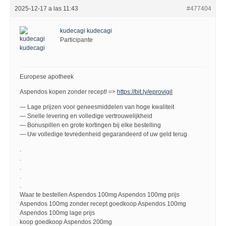
2025-12-17 a las 11:43
#477404
kudecagi kudecagi
Participante
Europese apotheek
Aspendos kopen zonder recept! =>
https://bit.ly/eprovigil
— Lage prijzen voor geneesmiddelen van hoge kwaliteit
— Snelle levering en volledige vertrouwelijkheid
— Bonuspillen en grote kortingen bij elke bestelling
— Uw volledige tevredenheid gegarandeerd of uw geld terug
.
.
.
.
.
Waar te bestellen Aspendos 100mg Aspendos 100mg prijs
Aspendos 100mg zonder recept goedkoop Aspendos 100mg
Aspendos 100mg lage prijs
koop goedkoop Aspendos 200mg