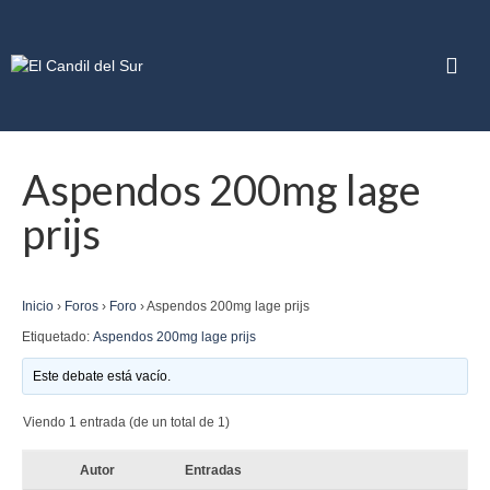
Aspendos 200mg lage
prijs
Inicio
›
Foros
›
Foro
›
Aspendos 200mg lage prijs
Etiquetado:
Aspendos 200mg lage prijs
Este debate está vacío.
Viendo 1 entrada (de un total de 1)
Autor
Entradas