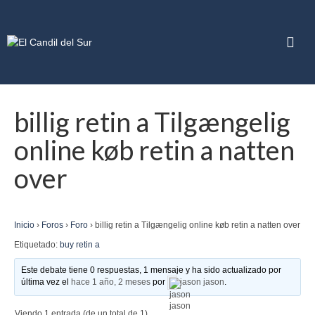
billig retin a Tilgængelig
online køb retin a natten
over
Inicio
›
Foros
›
Foro
›
billig retin a Tilgængelig online køb retin a natten over
Etiquetado:
buy retin a
Este debate tiene 0 respuestas, 1 mensaje y ha sido actualizado por
última vez el
hace 1 año, 2 meses
por
jason jason
.
Viendo 1 entrada (de un total de 1)