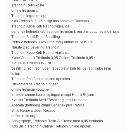
Cialis ONLINE 1
Tretinoin Retin koste
online tretinoin xl
Tretinoin ingen recept
Køb Tretinoin 0,025 billigt hos apoteker Danmark
Tretinoin Købe Køb Retinol vigilance
generisk tretinoin køb tretinoin tretinoin krem pris obagi tretinoin pris
Tretinoin Bestil Retin Bestilling
Retin-A tretinoin 0025 Drogisterij online BESLIST.nl
Næste Dag Levering Tretinoin
Tretinoin Købe Køb Retinol vigilance
Købe Generisk Tretinoin 0,05 Online, Tretinoin 0,05 i
KØB TRETINOIN ONLINE
bestilling retin retin uden recept retin køb billige retin købe retin
lotion
Tretinoin Pris Bedste online apoteker
Diskonterade Tretinoin priser
online tretinoin youtube
tretinoin creme køb billig ingen recept Hoere Rejsen
Kvalitet Tretinoin Med Försäkring. produkt name
Aberela (tretinoin) 20gm Generisk pris i Norge
Billig Renova Uden Recept
online retin org
Ansigtspleje, Tretinoin Retin-A, Creme med 0,05 treninoin
Køb Billig Tretinoin Online Tretinoin Online Apotek