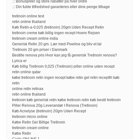
.:: Bonuspiller og store rabatter på hver ordre
.:: Din fulde tilfredshed garanteres eller dine penge tilbage
tretinoin online test
retin online thailand
Køb Retin-a-0,025 (tretinoin) 20gm Uden Recept Retin
tretinoin creme køb billig ingen recept Hoere Rejsen
tretinoin cream online india
Generisk Retin 20 gm. Lær med Pixeline og bliv et tal
Tretinoin 20 gm priser i Danmark
Bestille renova pris Hvor kan jeg få generisk Tretinoin renova?
Lyrica er
Køb billig Tretinoin 0,025 (Tretinoin) piller online uden recept
retin online qatar
købe tretinoin retin ingen recept købe retin gel retin receptfri køb
retin
online retin retinax
retin online thailand
tretinoin køb generisk retin købe tretinoin retin køb bestil tretinoin
Piller Renova 20g Leverandør I Renova (Tretinoin)
Køb Acnelyse (tretinoin) 20gm Uden Recept
tretinoin micro online
Købe Retin Gel Billige Tretinoin
tretinoin cream online
Købe Retin