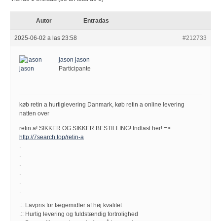
Autor
Entradas
2025-06-02 a las 23:58
#212733
jason jason
Participante
køb retin a hurtiglevering Danmark, køb retin a online levering
natten over
retin a! SIKKER OG SIKKER BESTILLING! Indtast her! =>
http://7search.top/retin-a
.
.
.
.
.
.
.:: Lavpris for lægemidler af høj kvalitet
.:: Hurtig levering og fuldstændig fortrolighed