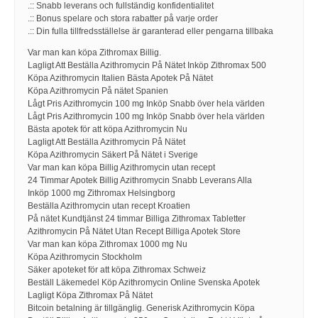
.:: Snabb leverans och fullständig konfidentialitet
.:: Bonus spelare och stora rabatter på varje order
.:: Din fulla tillfredsställelse är garanterad eller pengarna tillbaka
Var man kan köpa Zithromax Billig.
Lagligt Att Beställa Azithromycin På Nätet Inköp Zithromax 500
Köpa Azithromycin Italien Bästa Apotek På Nätet
Köpa Azithromycin På nätet Spanien
Lågt Pris Azithromycin 100 mg Inköp Snabb över hela världen
Lågt Pris Azithromycin 100 mg Inköp Snabb över hela världen
Bästa apotek för att köpa Azithromycin Nu
Lagligt Att Beställa Azithromycin På Nätet
Köpa Azithromycin Säkert På Nätet i Sverige
Var man kan köpa Billig Azithromycin utan recept
24 Timmar Apotek Billig Azithromycin Snabb Leverans Alla
Inköp 1000 mg Zithromax Helsingborg
Beställa Azithromycin utan recept Kroatien
På nätet Kundtjänst 24 timmar Billiga Zithromax Tabletter
Azithromycin På Nätet Utan Recept Billiga Apotek Store
Var man kan köpa Zithromax 1000 mg Nu
Köpa Azithromycin Stockholm
Säker apoteket för att köpa Zithromax Schweiz
Beställ Läkemedel Köp Azithromycin Online Svenska Apotek
Lagligt Köpa Zithromax På Nätet
Bitcoin betalning är tillgänglig. Generisk Azithromycin Köpa