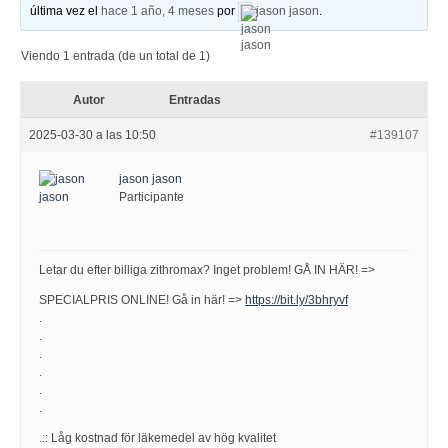
última vez el
hace 1 año, 4 meses
por
jason jason
.
Viendo 1 entrada (de un total de 1)
Autor
Entradas
2025-03-30 a las 10:50
#139107
jason jason
Participante
Letar du efter billiga zithromax? Inget problem! GÅ IN HÄR! =>
SPECIALPRIS ONLINE! Gå in här! =>
https://bit.ly/3bhryvf
.
.
.
.
.
.
.:: Låg kostnad för läkemedel av hög kvalitet