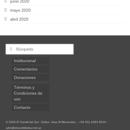
junio 2020
mayo 2020
abril 2020
Buscar
por:
Institucional
Comentarios
Donaciones
Términos y
Condiciones de
uso
Contacto
© 2026 El Candil del Sur - Editor: Jose M Menendez, - +54 911 6283 9010 -
adm@elcandildelsur.net.ar