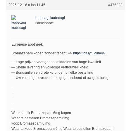
2025-12-16 a las 11:45
#475228
kudecagi kudecagi
Participante
Europese apotheek
Bromazepam kopen zonder recept! =>
https://bit.ly/3Puney7
— Lage prijzen voor geneesmiddelen van hoge kwaliteit
— Snelle levering en volledige vertrouwelijkheid
— Bonuspillen en grote kortingen bij elke bestelling
— Uw volledige tevredenheid gegarandeerd of uw geld terug
.
.
.
.
.
Waar kan ik Bromazepam 6mg kopen
Waar te bestellen Bromazepam 6mg
koop Bromazepam 6 mg
Waar te koop Bromazepam 6mg Waar te bestellen Bromazepam