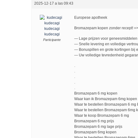
2025-12-17 a las 09:43
Europese apotheek
Bromazepam kopen zonder recept! =
kudecagi
kudecagi
— Lage prijzen voor geneesmiddelen 
Participante
— Snelle levering en volledige vertro
— Bonuspillen en grote kortingen bij e
— Uw volledige tevredenheid gegaran
.
.
.
.
.
Bromazepam 6 mg kopen
Waar kan ik Bromazepam 6mg kopen
Waar te bestellen Bromazepam 6 mg
Waar te bestellen Bromazepam 6mg
Waar te koop Bromazepam 6 mg
Bromazepam 6 mg prijs
Bromazepam 6 mg lage prijs
Bromazepam 6mg kopen
Waar te bestellen Bromazepam 6mg