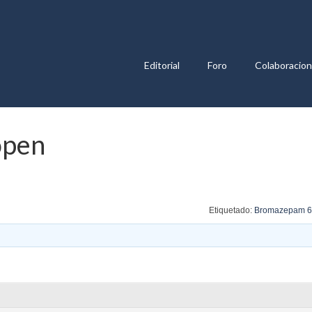
Editorial
Foro
Colaboracio
open
Etiquetado:
Bromazepam 6