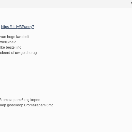
>
https://bit.ly/3Puney7
van hoge kwaliteit
uwelijkheid
lke bestelling
deerd of uw geld terug
 Bromazepam 6 mg kopen
 koop goedkoop Bromazepam 6mg