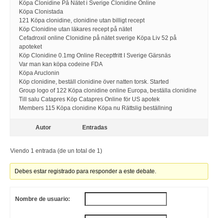
Köpa Clonidine På Nätet i Sverige Clonidine Online
Köpa Clonistada
121 Köpa clonidine, clonidine utan billigt recept
Köp Clonidine utan läkares recept på nätet
Cefadroxil online Clonidine på nätet sverige Köpa Liv 52 på
apoteket
Köp Clonidine 0.1mg Online Receptfritt I Sverige Gärsnäs
Var man kan köpa codeine FDA
Köpa Aruclonin
Köp clonidine, beställ clonidine över natten torsk. Started
Group logo of 122 Köpa clonidine online Europa, beställa clonidine
Till salu Catapres Köp Catapres Online för US apotek
Members 115 Köpa clonidine Köpa nu Rättslig beställning
Autor
Entradas
Viendo 1 entrada (de un total de 1)
Debes estar registrado para responder a este debate.
Nombre de usuario: