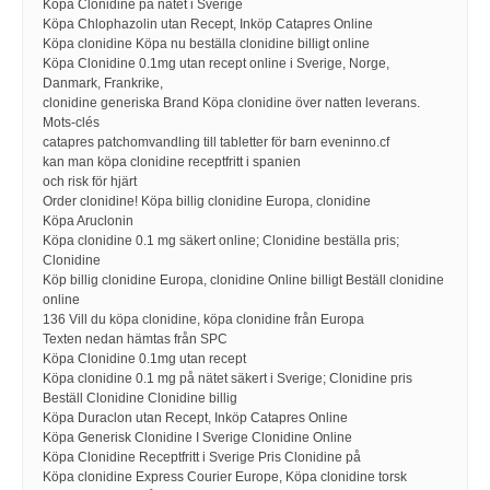
Köpa Clonidine på nätet i Sverige
Köpa Chlophazolin utan Recept, Inköp Catapres Online
Köpa clonidine Köpa nu beställa clonidine billigt online
Köpa Clonidine 0.1mg utan recept online i Sverige, Norge,
Danmark, Frankrike,
clonidine generiska Brand Köpa clonidine över natten leverans.
Mots-clés
catapres patchomvandling till tabletter för barn eveninno.cf
kan man köpa clonidine receptfritt i spanien
och risk för hjärt
Order clonidine! Köpa billig clonidine Europa, clonidine
Köpa Aruclonin
Köpa clonidine 0.1 mg säkert online; Clonidine beställa pris;
Clonidine
Köp billig clonidine Europa, clonidine Online billigt Beställ clonidine
online
136 Vill du köpa clonidine, köpa clonidine från Europa
Texten nedan hämtas från SPC
Köpa Clonidine 0.1mg utan recept
Köpa clonidine 0.1 mg på nätet säkert i Sverige; Clonidine pris
Beställ Clonidine Clonidine billig
Köpa Duraclon utan Recept, Inköp Catapres Online
Köpa Generisk Clonidine I Sverige Clonidine Online
Köpa Clonidine Receptfritt i Sverige Pris Clonidine på
Köpa clonidine Express Courier Europe, Köpa clonidine torsk