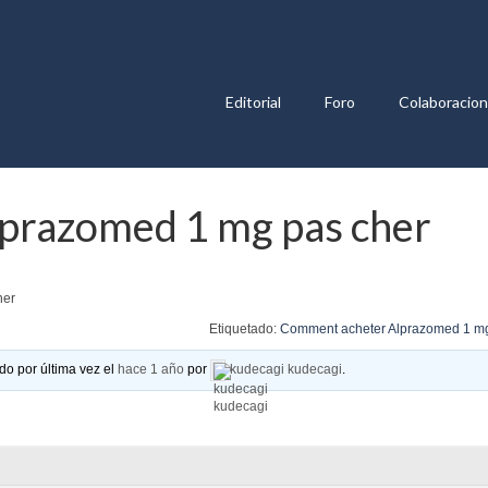
Editorial
Foro
Colaboracio
prazomed 1 mg pas cher
her
Etiquetado:
Comment acheter Alprazomed 1 mg
do por última vez el
hace 1 año
por
kudecagi kudecagi
.