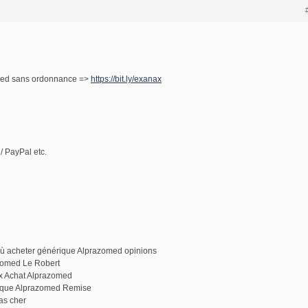
med sans ordonnance =>
https://bit.ly/exanax
/ PayPal etc.
Où acheter générique Alprazomed opinions
zomed Le Robert
ix Achat Alprazomed
rique Alprazomed Remise
as cher