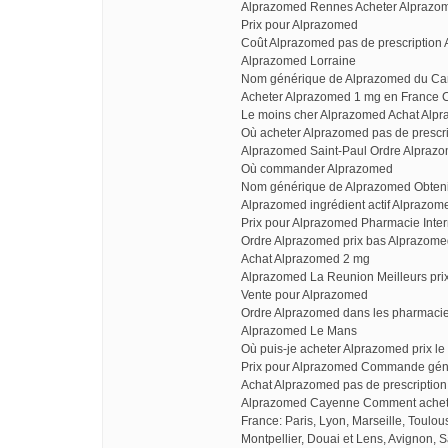
Alprazomed Rennes Acheter Alprazom
Prix pour Alprazomed
Coût Alprazomed pas de prescription 
Alprazomed Lorraine
Nom générique de Alprazomed du C
Acheter Alprazomed 1 mg en France 
Le moins cher Alprazomed Achat Alpra
Où acheter Alprazomed pas de prescri
Alprazomed Saint-Paul Ordre Alprazom
Où commander Alprazomed
Nom générique de Alprazomed Obteni
Alprazomed ingrédient actif Alprazo
Prix pour Alprazomed Pharmacie Inte
Ordre Alprazomed prix bas Alprazom
Achat Alprazomed 2 mg
Alprazomed La Reunion Meilleurs pri
Vente pour Alprazomed
Ordre Alprazomed dans les pharmacie
Alprazomed Le Mans
Où puis-je acheter Alprazomed prix le
Prix pour Alprazomed Commande géné
Achat Alprazomed pas de prescriptio
Alprazomed Cayenne Comment acheter
France: Paris, Lyon, Marseille, Toulo
Montpellier, Douai et Lens, Avignon, S