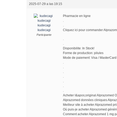
2025-07-29 a las 19:15
Pharmacie en ligne
.
kudecagi
.
kudecagi
Cliquez ici pour commander Alprazo
Participante
.
.
Disponibilite: In Stock!
Forme de production: pilules
Mode de paiement: Visa / MasterCard 
.
.
.
.
.
.
.
Acheter l&apos;original Alprazomed 
Alprazomed données cliniques Alpra
Meilleur site à acheter Alprazomed pr
Où puis-je acheter Alprazomed géné
Comment acheter Alprazomed 1 mg p