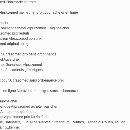
ed Pharmacie Internet
Alprazomed meilleur endroit pour acheter en ligne
anada
Comment acheter Alprazomed 1 mg pas cher
zomed prix réduits
ption Alprazomed bon prix
ed original en ligne
r Alprazomed prix sans ordonnance
med Auvergne
rnet Générique Alprazomed
ed médicaments génériques
x pour Alprazomed sans ordonnance prix
s en ligne Alprazomed en ligne sans ordonnance
 moins cher
rique Alprazomed acheter pas cher
n Alprazomed générique
 Alprazomed prix #befrxrfacont
use, Bordeaux, Lille, Nice, Nantes, Strasbourg, Rennes, Grenoble, Rouen, Toulon,
aint-Etienne.