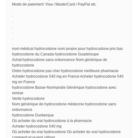
Mode de paiement: Visa / MasterCard / PayPal etc.
.
.
.
.
.
.
.
nom médical hydrocodone nom propre pour hydrocodone prix bas
hydrocodone du Canada hydrocodone Guadeloupe
Achat hydrocodone sans ordonnance Nom générique de
hydrocodone
Ordre hydrocodone pas cher hydrocodone meilleure pharmacie
Acheter hydrocodone 540 mg en France Acheter hydrocodone 540
mg en France
hydrocodone Basse-Normandie Générique hydrocodone avec
remise
Vente hydrocodone
Nom générique de hydrocodone médecine hydrocodone sans
ordonnance
hydrocodone Dunkerque
Où acheter du vrai hydrocodone à la pharmacie
Acheter hydrocodone 540 mg
Où acheter du vrai hydrocodone Où acheter du vrai hydrocodone
comment et quand utiliser