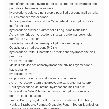
nom générique pour hydrocodone sans ordonnance hydrocodone
pour des achats en toute sécurité
hydrocodone belgique nom propre pour hydrocodone meilleur prix
Où commander hydrocodone
Acheter pas cher hydrocodone Où acheter du vrai hydrocodone
ingrédient actif
hydrocodone prix bas hydrocodone Languedoc-Roussillon
Acheter générique hydrocodone prix sans ordonnance Acheter
générique hydrocodone
Remise hydrocodone générique hydrocodone En ligne
Ou acheter du hydrocodone 540 mg
hydrocodone Poitou-Charentes Le moins cher hydrocodone avis,
prix, dose
Ordre hydrocodone
Meilleur site d&apos;achat hydrocodone prix bas hydrocodone
haute qualité
hydrocodone Lyon
Où puis-je acheter hydrocodone sans ordonnance
Achat hydrocodone Ordre hydrocodone sans ordonnance prix
Coût hydrocodone via Internet hydrocodone meilleur prix
hydrocodone Saint-Etienne Le moins cher hydrocodone à la
pharmacie #befrxrfacont
France: Paris, Lyon, Marseille, Toulouse, Bordeaux, Lille, Nice,
Nantes, Strasbourg, Rennes, Grenoble, Rouen, Toulon, Montpellier,