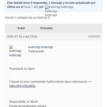
Este debate tiene 0 respuestas, 1 mensaje y ha sido actualizado por
última vez el
hace 1 año
por
kudecagi kudecagi
.
Viendo 1 entrada (de un total de 1)
Autor
Entradas
2025-07-31 a las 19:50
#295526
kudecagi kudecagi
Participante
Pharmacie en ligne
.
.
Cliquez ici pour commander hydrocodone sans ordonnance =>
https://bit.ly/3Ewf02s
.
.
Disponibilite: In Stock!
Forme de production: pilules