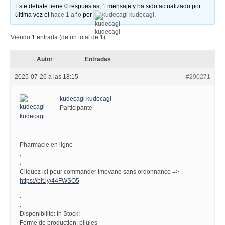
Este debate tiene 0 respuestas, 1 mensaje y ha sido actualizado por
última vez el
hace 1 año
por
kudecagi kudecagi
.
Viendo 1 entrada (de un total de 1)
Autor
Entradas
2025-07-26 a las 18:15
#290271
kudecagi kudecagi
Participante
Pharmacie en ligne
.
.
Cliquez ici pour commander Imovane sans ordonnance =>
https://bit.ly/44FWSO5
.
.
Disponibilite: In Stock!
Forme de production: pilules