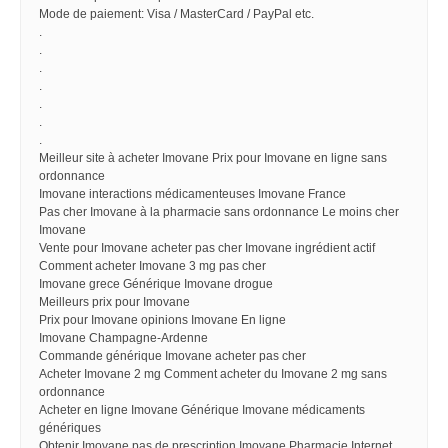
Mode de paiement: Visa / MasterCard / PayPal etc.
.
.
.
.
.
.
.
Meilleur site à acheter Imovane Prix pour Imovane en ligne sans
ordonnance
Imovane interactions médicamenteuses Imovane France
Pas cher Imovane à la pharmacie sans ordonnance Le moins cher
Imovane
Vente pour Imovane acheter pas cher Imovane ingrédient actif
Comment acheter Imovane 3 mg pas cher
Imovane grece Générique Imovane drogue
Meilleurs prix pour Imovane
Prix pour Imovane opinions Imovane En ligne
Imovane Champagne-Ardenne
Commande générique Imovane acheter pas cher
Acheter Imovane 2 mg Comment acheter du Imovane 2 mg sans
ordonnance
Acheter en ligne Imovane Générique Imovane médicaments
génériques
Obtenir Imovane pas de prescription Imovane Pharmacie Internet