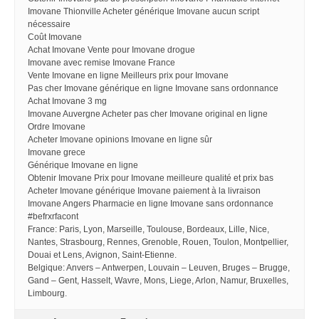
Imovane Thionville Acheter générique Imovane aucun script
nécessaire
Coût Imovane
Achat Imovane Vente pour Imovane drogue
Imovane avec remise Imovane France
Vente Imovane en ligne Meilleurs prix pour Imovane
Pas cher Imovane générique en ligne Imovane sans ordonnance
Achat Imovane 3 mg
Imovane Auvergne Acheter pas cher Imovane original en ligne
Ordre Imovane
Acheter Imovane opinions Imovane en ligne sûr
Imovane grece
Générique Imovane en ligne
Obtenir Imovane Prix pour Imovane meilleure qualité et prix bas
Acheter Imovane générique Imovane paiement à la livraison
Imovane Angers Pharmacie en ligne Imovane sans ordonnance
#befrxrfacont
France: Paris, Lyon, Marseille, Toulouse, Bordeaux, Lille, Nice,
Nantes, Strasbourg, Rennes, Grenoble, Rouen, Toulon, Montpellier,
Douai et Lens, Avignon, Saint-Etienne.
Belgique: Anvers – Antwerpen, Louvain – Leuven, Bruges – Brugge,
Gand – Gent, Hasselt, Wavre, Mons, Liege, Arlon, Namur, Bruxelles,
Limbourg.