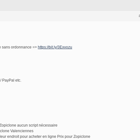
ne sans ordonnance =>
https://bit.ly/3Exvozu
/ PayPal etc.
Zopiclone aucun script nécessaire
iclone Valenciennes
r endroit pour acheter en ligne Prix pour Zopiclone