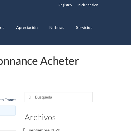
Registro
Iniciar sesión
nes
Apreciación
Noticias
Servicios
donnance Acheter
Buscar
 en France
por:
Archivos
septiembre 2020