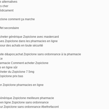
 alternatives
s cher
médicament
piclone comment ça marche
fet secondaire
 acheter générique Zopiclone avec mastercard
ives Zopiclone dans les pharmacies en ligne
our des achats en toute sécurité
site d&apos;achat Zopiclone sans ordonnance à la pharmacie
ce
harmacie Comment acheter Zopiclone
e en ligne sûr
cheter du Zopiclone 7.5mg
Zopiclone prix bas
er Zopiclone pharmacies en ligne
énérique Zopiclone meilleure pharmacie
en ligne Zopiclone sans ordonnance
ur Zopiclone sans ordonnance #befrxrfacont