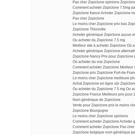
Pas cher Zopiclone opinions Zopiclone
Comment acheter Zopiclone 7.5mg pa
Zopiclone france Acheter Zopiclone 
Pas cher Zopiclone
Le moins cher Zopiclone prix bas Zo
Zopiclone Thionville
Acheter générique Zopiclone aucun ef
Ou acheter du Zopiclone 7.5 mg
Meilleur site à acheter Zopiclone Où
Acheter générique Zopiclone alternat
Zopiclone Nancy Prix pour Zopiclone p
Où acheter du vrai Zopiclone
Comment acheter Zopiclone Meilleur 
Zopiclone prix Zopiclone Fort-de-Fran
Le moins cher Zopiclone meilleure p
Achat Zopiclone en ligne sûr Zopiclon
Ou acheter du Zopiclone 7.5 mg Ou a
Zopiclone France Meilleurs prix pour 
Nom générique de Zopiclone
Vente pour Zopiclone prix le moins ch
Zopiclone Bourgogne
Le moins cher Zopiclone opinions
Comment acheter Zopiclone Acheter g
Comment acheter Zopiclone Pas cher 
Zopiclone belgique nom générique po