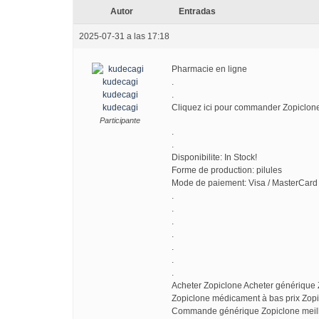
Autor
Entradas
2025-07-31 a las 17:18
Pharmacie en ligne
.
kudecagi
.
kudecagi
Cliquez ici pour commander Zopiclo
Participante
.
.
Disponibilite: In Stock!
Forme de production: pilules
Mode de paiement: Visa / MasterCard 
.
.
.
.
.
.
.
Acheter Zopiclone Acheter générique 
Zopiclone médicament à bas prix Zop
Commande générique Zopiclone meilleu