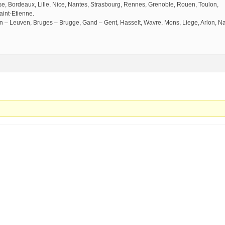
use, Bordeaux, Lille, Nice, Nantes, Strasbourg, Rennes, Grenoble, Rouen, Toulon,
aint-Etienne.
n – Leuven, Bruges – Brugge, Gand – Gent, Hasselt, Wavre, Mons, Liege, Arlon, N