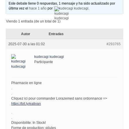
Este debate tiene 0 respuestas, 1 mensaje y ha sido actualizado por
última vez el
hace 1 año
por
kudecagi kudecagi
.
Viendo 1 entrada (de un total de 1)
Autor
Entradas
2025-07-30 a las 01:02
#293765
kudecagi kudecagi
Participante
Pharmacie en ligne
.
.
Cliquez ici pour commander Lorazemed sans ordonnance =>
https://bit.ly/eativan
.
.
Disponibilite: In Stock!
Forme de production: pilules