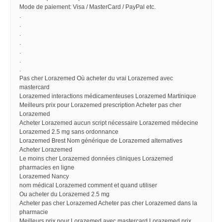
Mode de paiement: Visa / MasterCard / PayPal etc.
.
.
.
.
.
.
.
Pas cher Lorazemed Où acheter du vrai Lorazemed avec
mastercard
Lorazemed interactions médicamenteuses Lorazemed Martinique
Meilleurs prix pour Lorazemed prescription Acheter pas cher
Lorazemed
Acheter Lorazemed aucun script nécessaire Lorazemed médecine
Lorazemed 2.5 mg sans ordonnance
Lorazemed Brest Nom générique de Lorazemed alternatives
Acheter Lorazemed
Le moins cher Lorazemed données cliniques Lorazemed
pharmacies en ligne
Lorazemed Nancy
nom médical Lorazemed comment et quand utiliser
Ou acheter du Lorazemed 2.5 mg
Acheter pas cher Lorazemed Acheter pas cher Lorazemed dans la
pharmacie
Meilleurs prix pour Lorazemed avec mastercard Lorazemed prix