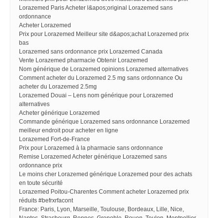
Lorazemed Paris Acheter l&apos;original Lorazemed sans
ordonnance
Acheter Lorazemed
Prix pour Lorazemed Meilleur site d&apos;achat Lorazemed prix
bas
Lorazemed sans ordonnance prix Lorazemed Canada
Vente Lorazemed pharmacie Obtenir Lorazemed
Nom générique de Lorazemed opinions Lorazemed alternatives
Comment acheter du Lorazemed 2.5 mg sans ordonnance Ou
acheter du Lorazemed 2.5mg
Lorazemed Douai – Lens nom générique pour Lorazemed
alternatives
Acheter générique Lorazemed
Commande générique Lorazemed sans ordonnance Lorazemed
meilleur endroit pour acheter en ligne
Lorazemed Fort-de-France
Prix pour Lorazemed à la pharmacie sans ordonnance
Remise Lorazemed Acheter générique Lorazemed sans
ordonnance prix
Le moins cher Lorazemed générique Lorazemed pour des achats
en toute sécurité
Lorazemed Poitou-Charentes Comment acheter Lorazemed prix
réduits #befrxrfacont
France: Paris, Lyon, Marseille, Toulouse, Bordeaux, Lille, Nice,