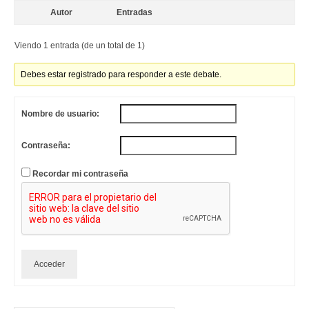
Autor
Entradas
Viendo 1 entrada (de un total de 1)
Debes estar registrado para responder a este debate.
Nombre de usuario:
Contraseña:
Recordar mi contraseña
Acceder