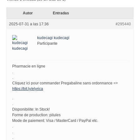
Autor
Entradas
2025-07-31 a las 17:36
#295440
kudecagi kudecagi
Participante
Pharmacie en ligne
.
.
Cliquez ici pour commander Pregabaline sans ordonnance =>
https://bit.ly/elyrica
.
.
Disponibilite: In Stock!
Forme de production: pilules
Mode de paiement: Visa / MasterCard / PayPal etc.
.
.
.