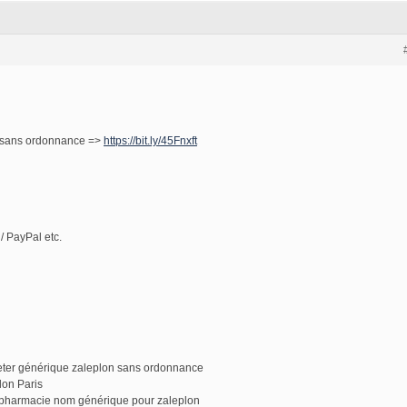
n sans ordonnance =>
https://bit.ly/45Fnxft
/ PayPal etc.
ter générique zaleplon sans ordonnance
lon Paris
 pharmacie nom générique pour zaleplon