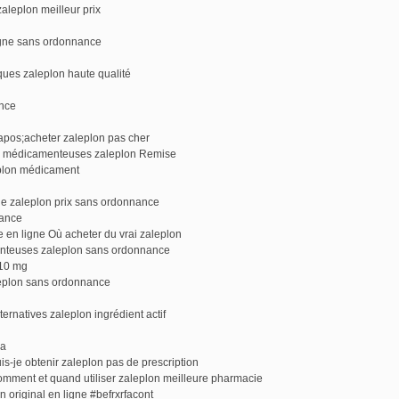
aleplon meilleur prix
igne sans ordonnance
ques zaleplon haute qualité
ance
&apos;acheter zaleplon pas cher
ns médicamenteuses zaleplon Remise
plon médicament
e zaleplon prix sans ordonnance
rance
e en ligne Où acheter du vrai zaleplon
enteuses zaleplon sans ordonnance
 10 mg
leplon sans ordonnance
ternatives zaleplon ingrédient actif
da
je obtenir zaleplon pas de prescription
omment et quand utiliser zaleplon meilleure pharmacie
 original en ligne #befrxrfacont