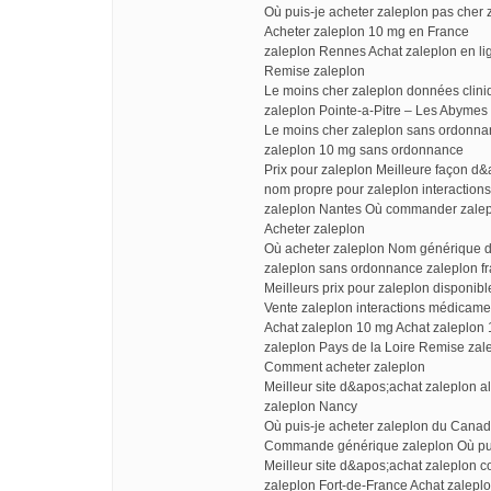
Où puis-je acheter zaleplon pas cher z
Acheter zaleplon 10 mg en France
zaleplon Rennes Achat zaleplon en l
Remise zaleplon
Le moins cher zaleplon données clini
zaleplon Pointe-a-Pitre – Les Abymes
Le moins cher zaleplon sans ordonn
zaleplon 10 mg sans ordonnance
Prix pour zaleplon Meilleure façon d
nom propre pour zaleplon interactio
zaleplon Nantes Où commander zale
Acheter zaleplon
Où acheter zaleplon Nom générique d
zaleplon sans ordonnance zaleplon f
Meilleurs prix pour zaleplon disponibl
Vente zaleplon interactions médicam
Achat zaleplon 10 mg Achat zaleplon
zaleplon Pays de la Loire Remise za
Comment acheter zaleplon
Meilleur site d&apos;achat zaleplon al
zaleplon Nancy
Où puis-je acheter zaleplon du Cana
Commande générique zaleplon Où puis-
Meilleur site d&apos;achat zaleplon c
zaleplon Fort-de-France Achat zaleplon