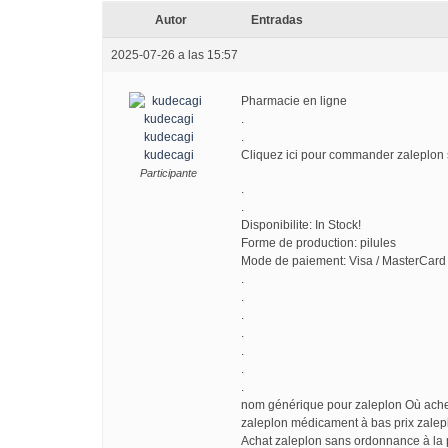
Autor
Entradas
2025-07-26 a las 15:57
Pharmacie en ligne
.
kudecagi
.
kudecagi
Cliquez ici pour commander zaleplo
Participante
.
.
Disponibilite: In Stock!
Forme de production: pilules
Mode de paiement: Visa / MasterCard 
.
.
.
.
.
.
.
nom générique pour zaleplon Où ache
zaleplon médicament à bas prix zalep
Achat zaleplon sans ordonnance à la