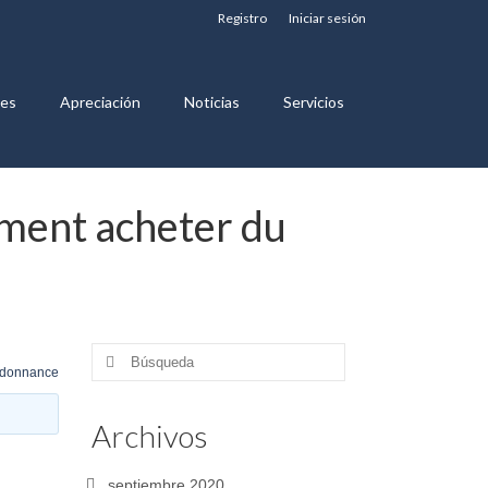
Registro
Iniciar sesión
nes
Apreciación
Noticias
Servicios
ment acheter du
Buscar
rdonnance
por:
Archivos
septiembre 2020