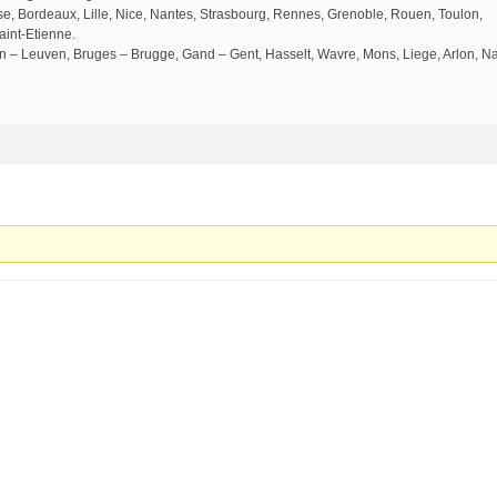
use, Bordeaux, Lille, Nice, Nantes, Strasbourg, Rennes, Grenoble, Rouen, Toulon,
aint-Etienne.
n – Leuven, Bruges – Brugge, Gand – Gent, Hasselt, Wavre, Mons, Liege, Arlon, N