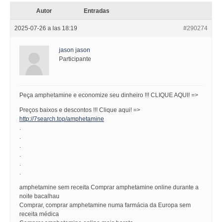
Autor
Entradas
2025-07-26 a las 18:19
#290274
jason jason
Participante
Peça amphetamine e economize seu dinheiro !!! CLIQUE AQUI! =>
Preços baixos e descontos !!! Clique aqui! =>
http://7search.top/amphetamine
.
.
.
.
.
.
amphetamine sem receita Comprar amphetamine online durante a
noite bacalhau
Comprar, comprar amphetamine numa farmácia da Europa sem
receita médica