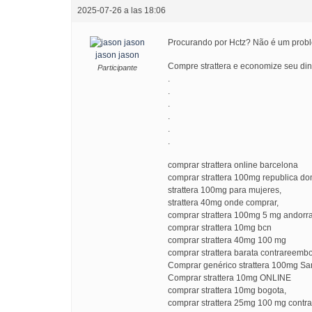
2025-07-26 a las 18:06
Procurando por Hctz? Não é um prob
jason jason
Compre strattera e economize seu din
Participante
.
.
.
.
.
.
comprar strattera online barcelona
comprar strattera 100mg republica do
strattera 100mg para mujeres,
strattera 40mg onde comprar,
comprar strattera 100mg 5 mg andorra
comprar strattera 10mg bcn
comprar strattera 40mg 100 mg
comprar strattera barata contrareemb
Comprar genérico strattera 100mg Sa
Comprar strattera 10mg ONLINE
comprar strattera 10mg bogota,
comprar strattera 25mg 100 mg contr