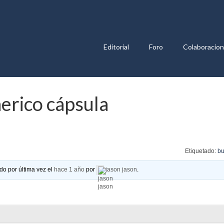
Editorial
Foro
Colaboracio
erico cápsula
Etiquetado:
bu
do por última vez el
hace 1 año
por
jason jason
.