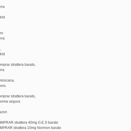
rra
rid
ro
rra
,
rid
mprar strattera barato,
rra
minicana,
ivos.
mprar strattera barato,
forma segura
mazon
OMPRAR strattera 40mg G.E.S barato
OMPRAR strattera 10mg Normon barato