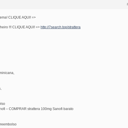
lema! CLIQUE AQUI! =>
heiro !!! CLIQUE AQUI! =>
http://7search.top/strattera
minicana,
,
olso
nofi – COMPRAR strattera 100mg Sanofi barato
areembolso