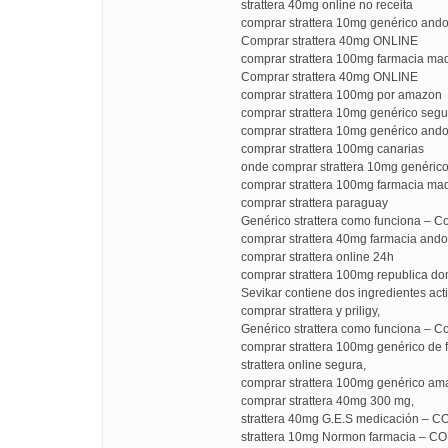
strattera 40mg online no receita
comprar strattera 10mg genérico ando
Comprar strattera 40mg ONLINE
comprar strattera 100mg farmacia mad
Comprar strattera 40mg ONLINE
comprar strattera 100mg por amazon
comprar strattera 10mg genérico segu
comprar strattera 10mg genérico ando
comprar strattera 100mg canarias
onde comprar strattera 10mg genérico
comprar strattera 100mg farmacia mad
comprar strattera paraguay
Genérico strattera como funciona – Co
comprar strattera 40mg farmacia ando
comprar strattera online 24h
comprar strattera 100mg republica do
Sevikar contiene dos ingredientes act
comprar strattera y priligy,
Genérico strattera como funciona – Co
comprar strattera 100mg genérico de 
strattera online segura,
comprar strattera 100mg genérico a
comprar strattera 40mg 300 mg,
strattera 40mg G.E.S medicación – C
strattera 10mg Normon farmacia – C