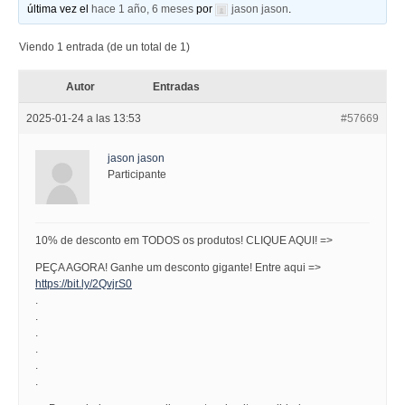
última vez el
hace 1 año, 6 meses
por
jason jason
.
Viendo 1 entrada (de un total de 1)
Autor
Entradas
2025-01-24 a las 13:53
#57669
jason jason
Participante
10% de desconto em TODOS os produtos! CLIQUE AQUI! =>
PEÇA AGORA! Ganhe um desconto gigante! Entre aqui =>
https://bit.ly/2QvjrS0
.
.
.
.
.
.