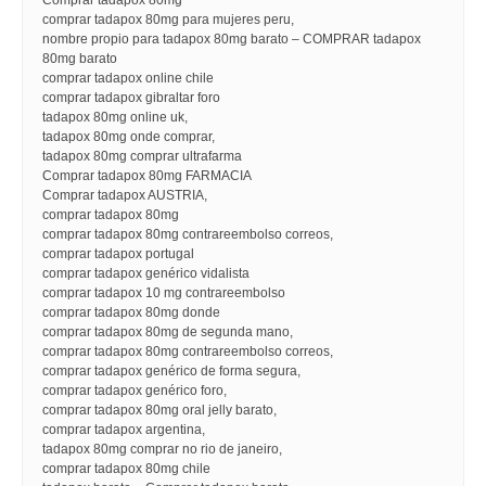
Comprar tadapox 80mg
comprar tadapox 80mg para mujeres peru,
nombre propio para tadapox 80mg barato – COMPRAR tadapox
80mg barato
comprar tadapox online chile
comprar tadapox gibraltar foro
tadapox 80mg online uk,
tadapox 80mg onde comprar,
tadapox 80mg comprar ultrafarma
Comprar tadapox 80mg FARMACIA
Comprar tadapox AUSTRIA,
comprar tadapox 80mg
comprar tadapox 80mg contrareembolso correos,
comprar tadapox portugal
comprar tadapox genérico vidalista
comprar tadapox 10 mg contrareembolso
comprar tadapox 80mg donde
comprar tadapox 80mg de segunda mano,
comprar tadapox 80mg contrareembolso correos,
comprar tadapox genérico de forma segura,
comprar tadapox genérico foro,
comprar tadapox 80mg oral jelly barato,
comprar tadapox argentina,
tadapox 80mg comprar no rio de janeiro,
comprar tadapox 80mg chile