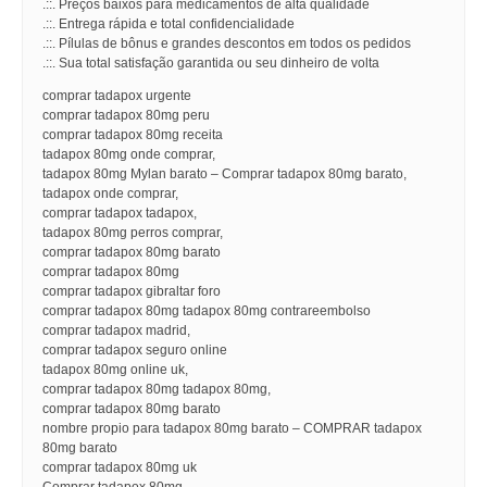
.::. Preços baixos para medicamentos de alta qualidade
.::. Entrega rápida e total confidencialidade
.::. Pílulas de bônus e grandes descontos em todos os pedidos
.::. Sua total satisfação garantida ou seu dinheiro de volta
comprar tadapox urgente
comprar tadapox 80mg peru
comprar tadapox 80mg receita
tadapox 80mg onde comprar,
tadapox 80mg Mylan barato – Comprar tadapox 80mg barato,
tadapox onde comprar,
comprar tadapox tadapox,
tadapox 80mg perros comprar,
comprar tadapox 80mg barato
comprar tadapox 80mg
comprar tadapox gibraltar foro
comprar tadapox 80mg tadapox 80mg contrareembolso
comprar tadapox madrid,
comprar tadapox seguro online
tadapox 80mg online uk,
comprar tadapox 80mg tadapox 80mg,
comprar tadapox 80mg barato
nombre propio para tadapox 80mg barato – COMPRAR tadapox
80mg barato
comprar tadapox 80mg uk