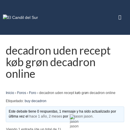
decadron uden recept
køb grøn decadron
online
Inicio
›
Foros
›
Foro
›
decadron uden recept køb grøn decadron online
Etiquetado:
buy decadron
Este debate tiene 0 respuestas, 1 mensaje y ha sido actualizado por
última vez el
hace 1 año, 2 meses
por
jason jason
.
Viendo 1 entrada (de un total de 1)