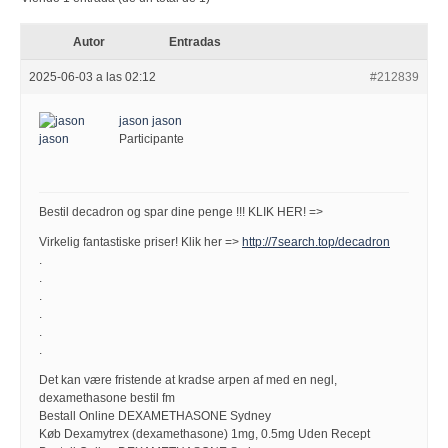
Autor
Entradas
2025-06-03 a las 02:12
#212839
jason jason
Participante
Bestil decadron og spar dine penge !!! KLIK HER! =>
Virkelig fantastiske priser! Klik her =>
http://7search.top/decadron
.
.
.
.
.
.
Det kan være fristende at kradse arpen af med en negl,
dexamethasone bestil fm
Bestall Online DEXAMETHASONE Sydney
Køb Dexamytrex (dexamethasone) 1mg, 0.5mg Uden Recept