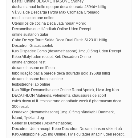
Bestall Online DEXAMETHASONE Sydney
ducha manual belle epoque deca dourada 4894d+ billig
Válvula de Descarga Hydra Max Cromada Cromado
reddit testosterone online
Utensilios de cocina Deca Jata hogar Monix
Dexamethasone Håndkøb Online Uden Recept
online sustanon qatar
Cabo De Aço Torre Saída Deca Dual Flush Si 23 01 billig
Decadron Gratuit apotek
Køb Dispadex Comp (dexamethasone) 1mg, 0.5mg Uden Recept
Købe Alfalyl uden recept, Køb Decadron Online
online androgel test
dexamethasone en lГnea
tubo ligação bacia parede deca dourado gold 1968gl billig
dexamethasone horses online
testosterone lab online
Køb Billige Dexamethasone Online Rabat Apotek, Hvor Jeg Kan
DECATHLON Matériels, vêtements, chaussures de sport
catch down at it. testosterone enanthate week 6 pharmacom deca
300 result
Oradexon (dexamethasone) 1mg, 0.5mg håndkøb i Danmark,
Ísland, Tyskland og
Generisk Dexone (Dexamethasone)
Decadron Uden recept. Købe Decadron Dexamethason sikkert på
Køb Antigrippine 525 mg Online!. Hvis du tager anacin uden recept,.