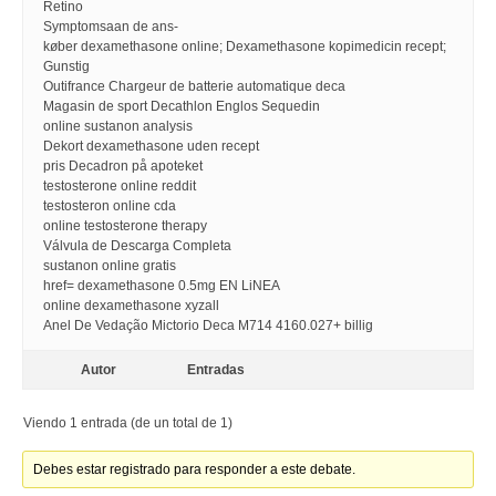
Retino
Symptomsaan de ans-
køber dexamethasone online; Dexamethasone kopimedicin recept;
Gunstig
Outifrance Chargeur de batterie automatique deca
Magasin de sport Decathlon Englos Sequedin
online sustanon analysis
Dekort dexamethasone uden recept
pris Decadron på apoteket
testosterone online reddit
testosteron online cda
online testosterone therapy
Válvula de Descarga Completa
sustanon online gratis
href= dexamethasone 0.5mg EN LiNEA
online dexamethasone xyzall
Anel De Vedação Mictorio Deca M714 4160.027+ billig
Autor
Entradas
Viendo 1 entrada (de un total de 1)
Debes estar registrado para responder a este debate.