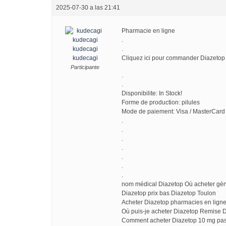
2025-07-30 a las 21:41
Pharmacie en ligne
.
kudecagi
.
kudecagi
Cliquez ici pour commander Diazeto
Participante
.
.
Disponibilite: In Stock!
Forme de production: pilules
Mode de paiement: Visa / MasterCard 
.
.
.
.
.
.
.
nom médical Diazetop Où acheter gé
Diazetop prix bas Diazetop Toulon
Acheter Diazetop pharmacies en ligne
Où puis-je acheter Diazetop Remise 
Comment acheter Diazetop 10 mg pas