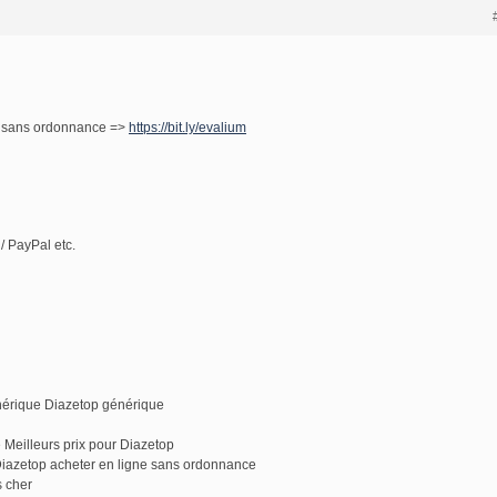
p sans ordonnance =>
https://bit.ly/evalium
/ PayPal etc.
nérique Diazetop générique
 Meilleurs prix pour Diazetop
Diazetop acheter en ligne sans ordonnance
 cher