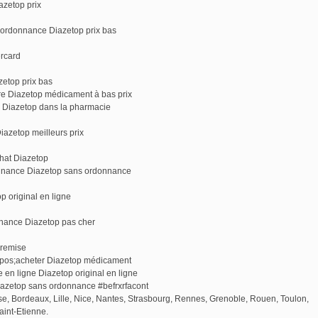
azetop prix
rdonnance Diazetop prix bas
rcard
zetop prix bas
re Diazetop médicament à bas prix
r Diazetop dans la pharmacie
iazetop meilleurs prix
hat Diazetop
onnance Diazetop sans ordonnance
 original en ligne
nnance Diazetop pas cher
remise
apos;acheter Diazetop médicament
 en ligne Diazetop original en ligne
iazetop sans ordonnance #befrxrfacont
use, Bordeaux, Lille, Nice, Nantes, Strasbourg, Rennes, Grenoble, Rouen, Toulon,
aint-Etienne.