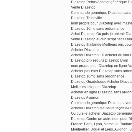
Diazetop Reims Acheter générique Di
Vente Diazetop
Commande générique Diazetop sans o
Diazetop Thionville
nom propre pour Diazetop avec maste
Diazetop 10mg sans ordonnance
Achat Diazetop Où puis-je obtenir Dia
Vente Diazetop aucun script nécessai
Diazetop thailande Meilleurs prix pou
Acheter Diazetop
Acheter Diazetop Où acheter du vrai D
Diazetop prix réduits Diazetop Lyon
nom propre pour Diazetop en ligne Ac
Acheter pas cher Diazetop sans ord
Diazetop 10mg sans ordonnance
Diazetop Guadeloupe Acheter Diazetop
Meilleurs prix pour Diazetop
Acheter en ligne Diazetop sans ordo
Diazetop Avignon
Commande générique Diazetop avec 
Acheter Diazetop Meilleure façon d&
Où puis-je acheter Diazetop générique
Diazetop Centre un autre nom pour D
France: Paris, Lyon, Marseille, Toulo
Montpellier, Douai et Lens, Avignon, S