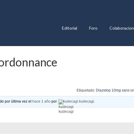
Editorial
Foro
Colaboracio
 ordonnance
Etiquetado:
Diazetop 10mg sans o
do por última vez el
hace 1 año
por
kudecagi kudecagi
.