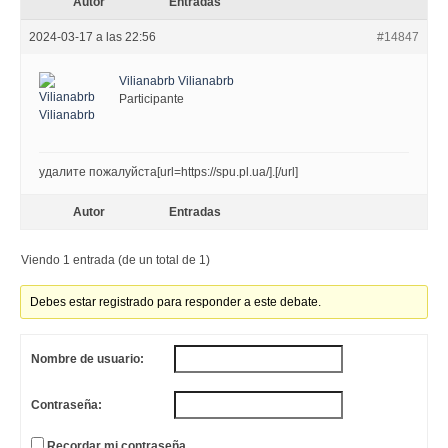
Autor
Entradas
2024-03-17 a las 22:56
#14847
Vilianabrb Vilianabrb
Participante
удалите пожалуйста[url=https://spu.pl.ua/].[/url]
Autor
Entradas
Viendo 1 entrada (de un total de 1)
Debes estar registrado para responder a este debate.
Nombre de usuario:
Contraseña:
Recordar mi contraseña