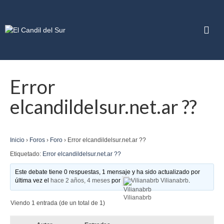
Error
elcandildelsur.net.ar ??
Inicio
›
Foros
›
Foro
›
Error elcandildelsur.net.ar ??
Etiquetado:
Error elcandildelsur.net.ar ??
Este debate tiene 0 respuestas, 1 mensaje y ha sido actualizado por
última vez el
hace 2 años, 4 meses
por
Vilianabrb Vilianabrb
.
Viendo 1 entrada (de un total de 1)