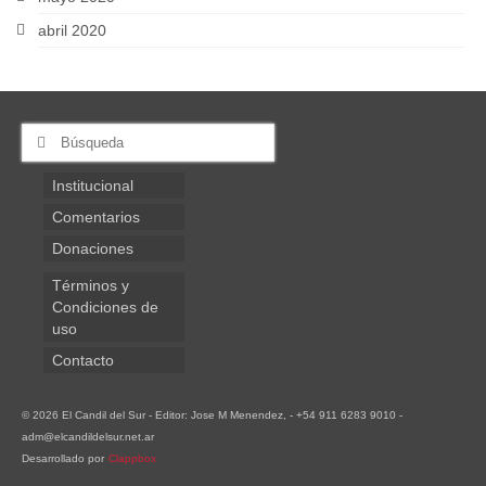
abril 2020
Buscar
por:
Institucional
Comentarios
Donaciones
Términos y
Condiciones de
uso
Contacto
© 2026 El Candil del Sur - Editor: Jose M Menendez, - +54 911 6283 9010 -
adm@elcandildelsur.net.ar
Desarrollado por
Clappbox