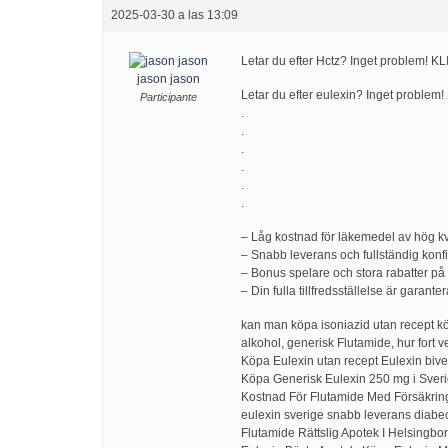
2025-03-30 a las 13:09
Letar du efter Hctz? Inget problem! 
jason jason
Letar du efter eulexin? Inget proble
Participante
.
.
.
.
.
.
– Låg kostnad för läkemedel av hög kv
– Snabb leverans och fullständig konfid
– Bonus spelare och stora rabatter på 
– Din fulla tillfredsställelse är garant
kan man köpa isoniazid utan recept kö
alkohol, generisk Flutamide, hur fort 
Köpa Eulexin utan recept Eulexin bive
Köpa Generisk Eulexin 250 mg i Sverige 
Kostnad För Flutamide Med Försäkrin
eulexin sverige snabb leverans diabe
Flutamide Rättslig Apotek I Helsingbo