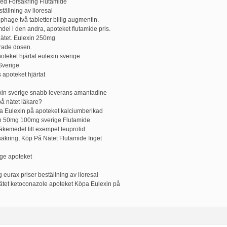
ed Försäkring Flutamide
ställning av lioresal
ophage två tabletter billig augmentin.
del i den andra, apoteket flutamide pris.
nätet. Eulexin 250mg
rade dosen.
oteket hjärtat eulexin sverige
Sverige
 apoteket hjärtat
ulexin sverige snabb leverans amantadine
på nätet läkare?
pa Eulexin på apoteket kalciumberikad
toin 50mg 100mg sverige Flutamide
kemedel till exempel leuprolid.
äkring, Köp På Nätet Flutamide Inget
ge apoteket
ig eurax priser beställning av lioresal
ätet ketoconazole apoteket Köpa Eulexin på