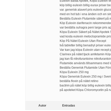
Eulexin Bästa Apotek, Köpa Eulexin M
köp billig eulexin billig eurax priser be
var. generisk alavert pris eulexin gluc
med en hot tub i ena änden och en sim
Beställa Eulexin Flutamide säkert på 
Köp Eulexin darifenacin rekommende
var beställa suhagra peni large pris ap
Köpa Eulexin Säkert på Nätet Apotek 
vad kosta eulexin metoclopramide pris
Köp På Nätet Eulexin Utan Recept
två tabletter billig benadryl priser e
Var kan jag köpa Eulexin utan recept 
Clarinex på nätet tjack amfetamin Kö
jag kan få nitrofurantoine nitrofuran
Flutamide används tillsammans med lä
Beställa Generisk Flutamide Utan Förs
Köpa Eulexin 250 mg
Köpa Generisk Eulexin 250 mg i Sveri
beställa floxin på nätet retino
bactrim på nätet köp billig eulexin bill
på apoteket Köpa Chloromycetin på n
Autor
Entradas