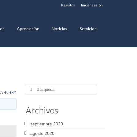
Registro
Iniciar sesión
nes
Apreciación
Noticias
Servicios
Buscar
uy eulexin
por:
Archivos
septiembre 2020
agosto 2020