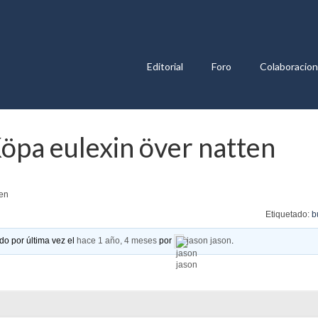
Editorial
Foro
Colaboracio
Köpa eulexin över natten
ten
Etiquetado:
b
do por última vez el
hace 1 año, 4 meses
por
jason jason
.