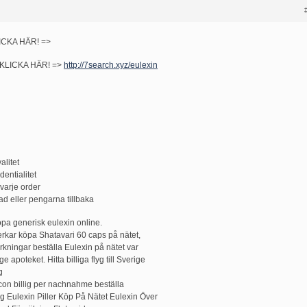
KLICKA HÄR! =>
m! KLICKA HÄR! =>
http://7search.xyz/eulexin
alitet
entialitet
varje order
erad eller pengarna tillbaka
pa generisk eulexin online.
verkar köpa Shatavari 60 caps på nätet,
rkningar beställa Eulexin på nätet var
apoteket. Hitta billiga flyg till Sverige
g
con billig per nachnahme beställa
rg Eulexin Piller Köp På Nätet Eulexin Över