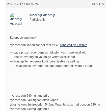
2025-12-17 a las 09:24
#477155
kudecagi kudecagi
Participante
Europese apotheek
hydrocodon kopen zonder recept! =>
https://bit.ly/3Ewf02s
— Lage prijzen voor geneesmiddelen van hoge kwaliteit
— Snelle levering en volledige vertrouwelijkheid
— Bonuspillen en grote kortingen bij elke bestelling
— Uw volledige tevredenheid gegarandeerd of uw geld terug
.
.
.
.
.
hydrocodon 540mg lage prijs
hydrocodon 540 mg tabletten kopen
Waar te koop hydrocodon 540mg Waar te koop hydrocodon 540mg
hydrocodon 540mg lage prijs