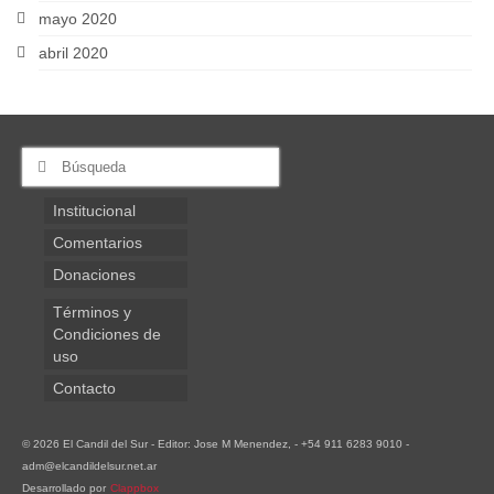
mayo 2020
abril 2020
Buscar
por:
Institucional
Comentarios
Donaciones
Términos y
Condiciones de
uso
Contacto
© 2026 El Candil del Sur - Editor: Jose M Menendez, - +54 911 6283 9010 -
adm@elcandildelsur.net.ar
Desarrollado por
Clappbox