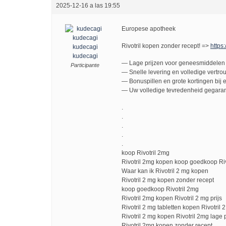
2025-12-16 a las 19:55
Europese apotheek
Rivotril kopen zonder recept! =>
https:
kudecagi
kudecagi
— Lage prijzen voor geneesmiddelen 
Participante
— Snelle levering en volledige vertro
— Bonuspillen en grote kortingen bij e
— Uw volledige tevredenheid gegaran
.
.
.
.
.
koop Rivotril 2mg
Rivotril 2mg kopen koop goedkoop Riv
Waar kan ik Rivotril 2 mg kopen
Rivotril 2 mg kopen zonder recept
koop goedkoop Rivotril 2mg
Rivotril 2mg kopen Rivotril 2 mg prijs
Rivotril 2 mg tabletten kopen Rivotril 2
Rivotril 2 mg kopen Rivotril 2mg lage p
Rivotril 2mg kopen zonder recept