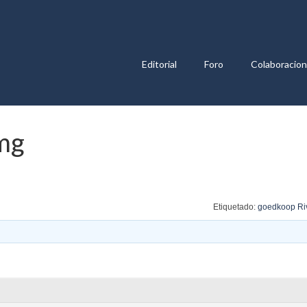
Editorial
Foro
Colaboracio
 mg
Etiquetado:
goedkoop Riv