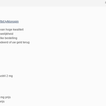
//bit.ly/klonopin
van hoge kwaliteit
uwelijkheid
lke bestelling
deerd of uw geld terug
otril 2 mg
 mg prijs
rijs