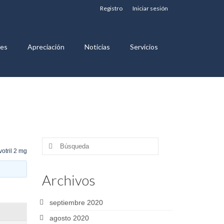
Registro
Iniciar sesión
nes
Apreciación
Noticias
Servicios
Buscar
otril 2 mg
por:
Archivos
septiembre 2020
agosto 2020