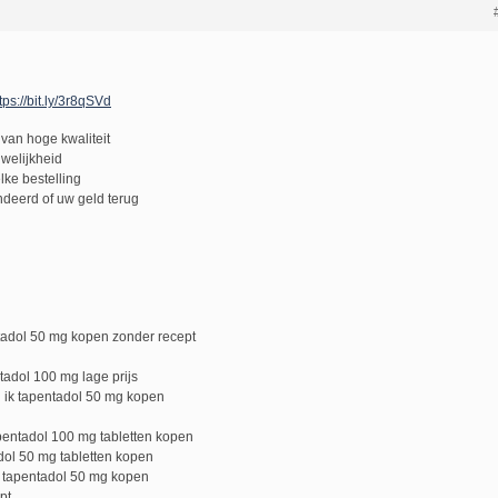
tps://bit.ly/3r8qSVd
van hoge kwaliteit
uwelijkheid
lke bestelling
deerd of uw geld terug
tadol 50 mg kopen zonder recept
tadol 100 mg lage prijs
 ik tapentadol 50 mg kopen
pentadol 100 mg tabletten kopen
ol 50 mg tabletten kopen
 tapentadol 50 mg kopen
pt