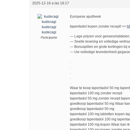
2025-12-16 a las 18:17
Europese apotheek
tapentadol kopen zonder recept! =>
ht
kudecagi
kudecagi
— Lage prijzen voor geneesmiddelen 
Participante
— Snelle levering en volledige vertro
— Bonuspillen en grote kortingen bij e
— Uw volledige tevredenheid gegaran
.
.
.
.
.
Waar te koop tapentadol 50 mg tapen
tapentadol 100 mg zonder recept
tapentadol 50 mg zonder recept tapen
goedkoop tapentadol 50 mg Waar kan
goedkoop tapentadol 50 mg
tapentadol 100 mg tabletten kopen ta
goedkoop tapentadol 100 mg tapentad
tapentadol 100 mg kopen Waar kan ik
tapentadol 100 mg kopen zonder rece