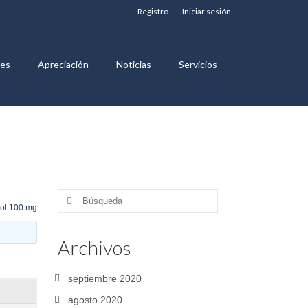
Registro
Iniciar sesión
nes
Apreciación
Noticias
Servicios
Buscar
ol 100 mg
por:
Archivos
septiembre 2020
agosto 2020