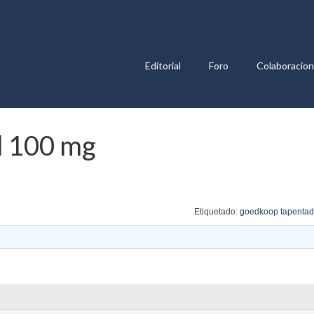
Editorial
Foro
Colaboracio
l 100 mg
Etiquetado:
goedkoop tapentad