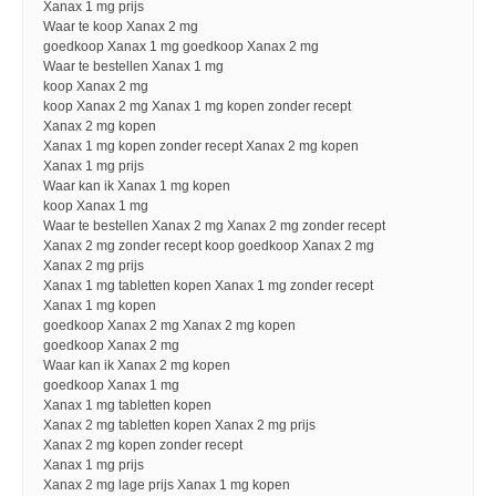
Xanax 1 mg prijs
Waar te koop Xanax 2 mg
goedkoop Xanax 1 mg goedkoop Xanax 2 mg
Waar te bestellen Xanax 1 mg
koop Xanax 2 mg
koop Xanax 2 mg Xanax 1 mg kopen zonder recept
Xanax 2 mg kopen
Xanax 1 mg kopen zonder recept Xanax 2 mg kopen
Xanax 1 mg prijs
Waar kan ik Xanax 1 mg kopen
koop Xanax 1 mg
Waar te bestellen Xanax 2 mg Xanax 2 mg zonder recept
Xanax 2 mg zonder recept koop goedkoop Xanax 2 mg
Xanax 2 mg prijs
Xanax 1 mg tabletten kopen Xanax 1 mg zonder recept
Xanax 1 mg kopen
goedkoop Xanax 2 mg Xanax 2 mg kopen
goedkoop Xanax 2 mg
Waar kan ik Xanax 2 mg kopen
goedkoop Xanax 1 mg
Xanax 1 mg tabletten kopen
Xanax 2 mg tabletten kopen Xanax 2 mg prijs
Xanax 2 mg kopen zonder recept
Xanax 1 mg prijs
Xanax 2 mg lage prijs Xanax 1 mg kopen