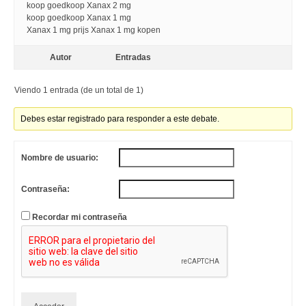
koop goedkoop Xanax 2 mg
koop goedkoop Xanax 1 mg
Xanax 1 mg prijs Xanax 1 mg kopen
Autor
Entradas
Viendo 1 entrada (de un total de 1)
Debes estar registrado para responder a este debate.
Nombre de usuario:
Contraseña:
Recordar mi contraseña